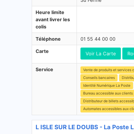
Su Fermé
Heure limite
avant livrer les
colis
Téléphone
01 55 44 00 00
Carte
Voir La Carte
Ro
Service
Vente de produits et services c
Conseils bancaires
Distrib
Identité Numérique La Poste
Bureau accessible aux clients
Distributeur de billets access
Automates accessibles aux cli
L ISLE SUR LE DOUBS - La Poste 