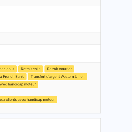
ier-colis
Retrait colis
Retrait courrier
a French Bank
Transfert d'argent Western Union
 avec handicap moteur
 aux clients avec handicap moteur