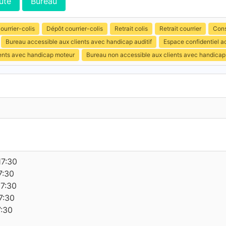
ute
Bureau
ourrier-colis
Dépôt courrier-colis
Retrait colis
Retrait courrier
Cons
Bureau accessible aux clients avec handicap auditif
Espace confidentiel a
ients avec handicap moteur
Bureau non accessible aux clients avec handicap
17:30
7:30
17:30
7:30
7:30