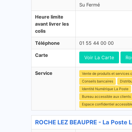
Su Fermé
Heure limite
avant livrer les
colis
Téléphone
01 55 44 00 00
Carte
Voir La Carte
Ro
Service
Vente de produits et services c
Conseils bancaires
Distrib
Identité Numérique La Poste
Bureau accessible aux clients
Espace confidentiel accessibl
ROCHE LEZ BEAUPRE - La Poste L