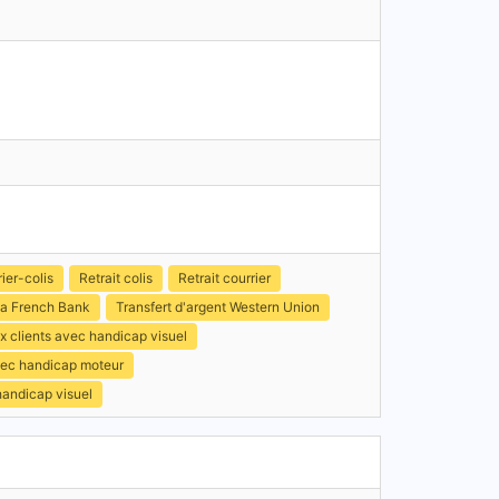
ier-colis
Retrait colis
Retrait courrier
a French Bank
Transfert d'argent Western Union
x clients avec handicap visuel
avec handicap moteur
handicap visuel