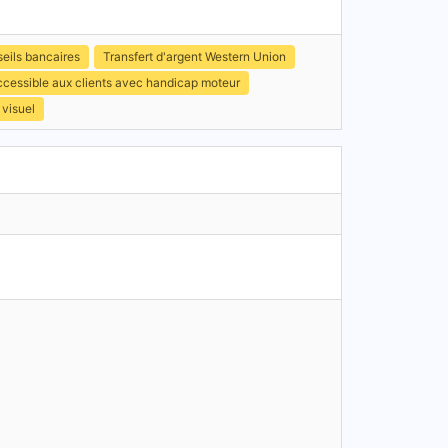
eils bancaires
Transfert d'argent Western Union
ccessible aux clients avec handicap moteur
 visuel