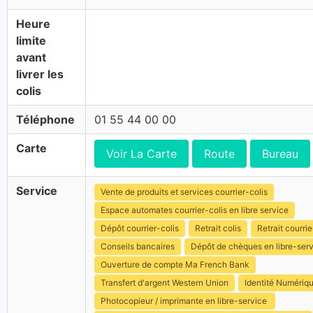
Heure
limite
avant
livrer les
colis
Téléphone
01 55 44 00 00
Carte
Voir La Carte
Route
Bureau
Service
Vente de produits et services courrier-colis
Espace automates courrier-colis en libre service
Dépôt courrier-colis
Retrait colis
Retrait courrie
Conseils bancaires
Dépôt de chèques en libre-ser
Ouverture de compte Ma French Bank
Transfert d'argent Western Union
Identité Numériq
Photocopieur / imprimante en libre-service