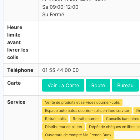
Sa 09:00-12:00
Su Fermé
Heure
limite
avant
livrer les
colis
Téléphone
01 55 44 00 00
Carte
Voir La Carte
Route
Bureau
Service
Vente de produits et services courrier-colis
Espace automates courrier-colis en libre service
Dé
Retrait colis
Retrait courrier
Conseils bancaires
Distributeur de billets
Dépôt de chèques en libre-s
Ouverture de compte Ma French Bank