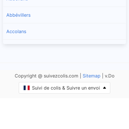
Abbévillers
Accolans
Adam-lès-Passavant
Adam-lès-Vercel
Copyright @ suivezcolis.com |
Sitemap
| v.Do
Aibre
Suivi de colis & Suivre un envoi
Aïssey
Bethoncourt