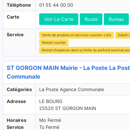
Téléphone
01 55 44 00 00
Carte
Voir La Carte
Route
Bureau
Service
Vente de produits et services courrier-colis
Dépôt c
Retrait courrier
Retrait d'espèces dans la limite du plafond autorisé po
ST GORGON MAIN Mairie - La Poste La Pos
Communale
Catégories
La Poste Agence Communale
Adresse
LE BOURG
25520 ST GORGON MAIN
Horaires
Mo Fermé
Service
Tu Fermé