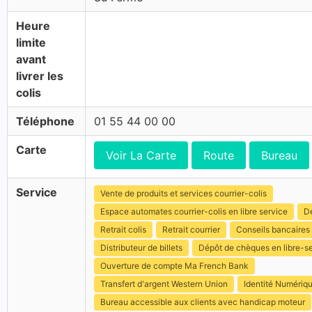
Heure
limite
avant
livrer les
colis
Téléphone
01 55 44 00 00
Carte
Voir La Carte
Route
Bureau
Service
Vente de produits et services courrier-colis
Espace automates courrier-colis en libre service
Dé
Retrait colis
Retrait courrier
Conseils bancaires
Distributeur de billets
Dépôt de chèques en libre-s
Ouverture de compte Ma French Bank
Transfert d'argent Western Union
Identité Numériq
Bureau accessible aux clients avec handicap moteur