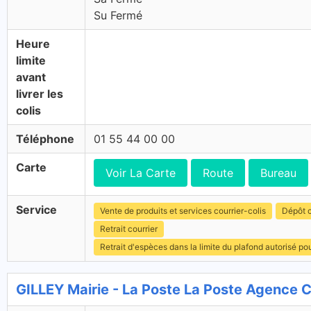
Su Fermé
Heure
limite
avant
livrer les
colis
Téléphone
01 55 44 00 00
Carte
Voir La Carte
Route
Bureau
Service
Vente de produits et services courrier-colis
Dépôt c
Retrait courrier
Retrait d'espèces dans la limite du plafond autorisé po
GILLEY Mairie - La Poste La Poste Agence