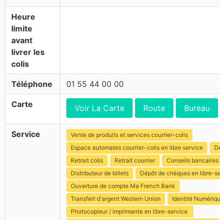
Heure
limite
avant
livrer les
colis
Téléphone
01 55 44 00 00
Carte
Voir La Carte
Route
Bureau
Service
Vente de produits et services courrier-colis
Espace automates courrier-colis en libre service
Dé
Retrait colis
Retrait courrier
Conseils bancaires
Distributeur de billets
Dépôt de chèques en libre-s
Ouverture de compte Ma French Bank
Transfert d'argent Western Union
Identité Numériq
Photocopieur / imprimante en libre-service