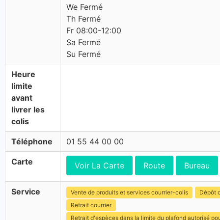
We Fermé
Th Fermé
Fr 08:00-12:00
Sa Fermé
Su Fermé
Heure
limite
avant
livrer les
colis
Téléphone
01 55 44 00 00
Carte
Voir La Carte
Route
Bureau
Service
Vente de produits et services courrier-colis
Dépôt c
Retrait courrier
Retrait d'espèces dans la limite du plafond autorisé po