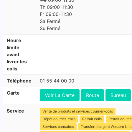
We 09:00-11:30
Th 09:00-11:30
Fr 09:00-11:30
Sa Fermé
Su Fermé
Heure
limite
avant
livrer les
colis
Téléphone
01 55 44 00 00
Carte
Voir La Carte
Route
Bureau
Service
Vente de produits et services courrier-colis
Dépôt courrier-colis
Retrait colis
Retrait courrie
Services bancaires
Transfert d'argent Western Uni