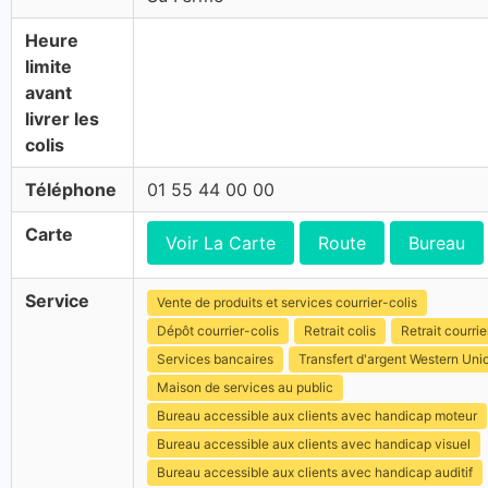
Heure
limite
avant
livrer les
colis
Téléphone
01 55 44 00 00
Carte
Voir La Carte
Route
Bureau
Service
Vente de produits et services courrier-colis
Dépôt courrier-colis
Retrait colis
Retrait courrie
Services bancaires
Transfert d'argent Western Uni
Maison de services au public
Bureau accessible aux clients avec handicap moteur
Bureau accessible aux clients avec handicap visuel
Bureau accessible aux clients avec handicap auditif