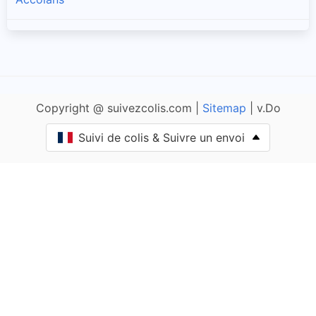
Adam-lès-Passavant
Adam-lès-Vercel
Copyright @ suivezcolis.com |
Sitemap
| v.Do
Aibre
Suivi de colis & Suivre un envoi
Aïssey
Bethoncourt
Allenjoie
Alliés