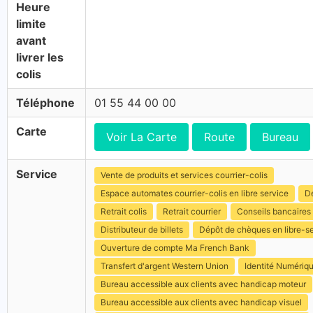
Heure
limite
avant
livrer les
colis
Téléphone
01 55 44 00 00
Carte
Voir La Carte
Route
Bureau
Service
Vente de produits et services courrier-colis
Espace automates courrier-colis en libre service
Dé
Retrait colis
Retrait courrier
Conseils bancaires
Distributeur de billets
Dépôt de chèques en libre-s
Ouverture de compte Ma French Bank
Transfert d'argent Western Union
Identité Numériq
Bureau accessible aux clients avec handicap moteur
Bureau accessible aux clients avec handicap visuel