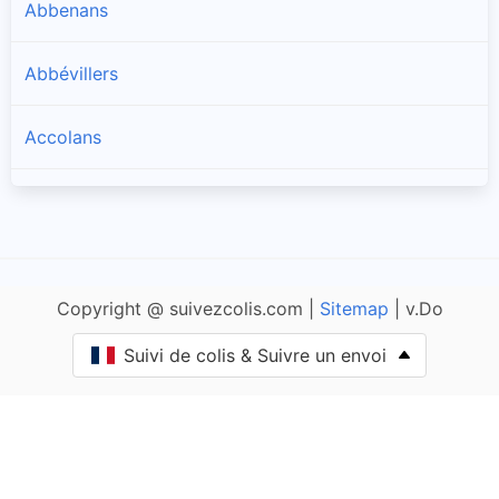
Abbenans
Abbévillers
Accolans
Adam-lès-Passavant
Adam-lès-Vercel
Copyright @ suivezcolis.com |
Sitemap
| v.Do
Aibre
Suivi de colis & Suivre un envoi
Aïssey
Bethoncourt