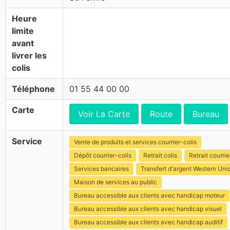
Heure
limite
avant
livrer les
colis
Téléphone
01 55 44 00 00
Carte
Voir La Carte
Route
Bureau
Service
Vente de produits et services courrier-colis
Dépôt courrier-colis
Retrait colis
Retrait courrie
Services bancaires
Transfert d'argent Western Uni
Maison de services au public
Bureau accessible aux clients avec handicap moteur
Bureau accessible aux clients avec handicap visuel
Bureau accessible aux clients avec handicap auditif