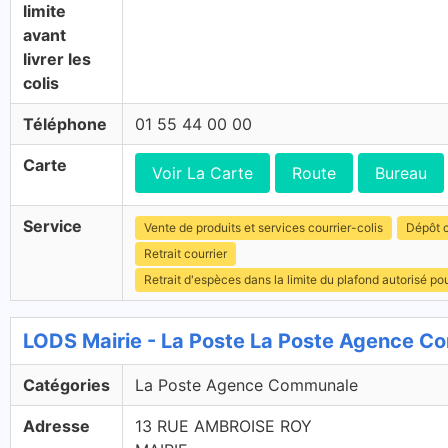
limite
avant
livrer les
colis
Téléphone
01 55 44 00 00
Carte
Voir La Carte
Route
Bureau
Service
Vente de produits et services courrier-colis
Dépôt c
Retrait courrier
Retrait d'espèces dans la limite du plafond autorisé po
LODS Mairie - La Poste La Poste Agence 
Catégories
La Poste Agence Communale
Adresse
13 RUE AMBROISE ROY