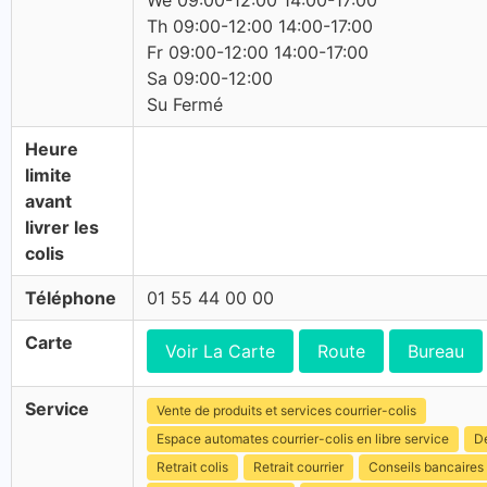
We 09:00-12:00 14:00-17:00
Th 09:00-12:00 14:00-17:00
Fr 09:00-12:00 14:00-17:00
Sa 09:00-12:00
Su Fermé
Heure
limite
avant
livrer les
colis
Téléphone
01 55 44 00 00
Carte
Voir La Carte
Route
Bureau
Service
Vente de produits et services courrier-colis
Espace automates courrier-colis en libre service
Dé
Retrait colis
Retrait courrier
Conseils bancaires