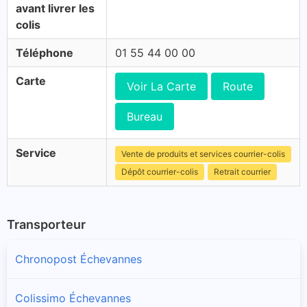
avant livrer les
colis
Téléphone
01 55 44 00 00
Carte
Voir La Carte
Route
Bureau
Service
Vente de produits et services courrier-colis
Dépôt courrier-colis
Retrait courrier
Transporteur
Chronopost Échevannes
Colissimo Échevannes