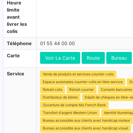
Heure
limite
avant
livrer les
colis
Téléphone
01 55 44 00 00
Carte
Voir La Carte
Route
Bureau
Service
Vente de produits et services courrier-colis
Espace automates courrier-colis en libre service
Dé
Retrait colis
Retrait courrier
Conseils bancaires
Distributeur de billets
Dépôt de chèques en libre-s
Ouverture de compte Ma French Bank
Transfert d'argent Western Union
Identité Numériq
Bureau accessible aux clients avec handicap moteur
Bureau accessible aux clients avec handicap visuel