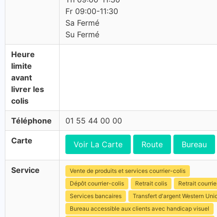
Fr 09:00-11:30
Sa Fermé
Su Fermé
Heure
limite
avant
livrer les
colis
Téléphone
01 55 44 00 00
Carte
Voir La Carte
Route
Bureau
Service
Vente de produits et services courrier-colis
Dépôt courrier-colis
Retrait colis
Retrait courrie
Services bancaires
Transfert d'argent Western Uni
Bureau accessible aux clients avec handicap visuel