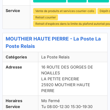
Service
Vente de produits et services courrier-colis
Dépôt c
Retrait courrier
Retrait d'espèces dans la limite du plafond autorisé po
MOUTHIER HAUTE PIERRE - La Poste La
Poste Relais
Catégories
La Poste Relais
Adresse
16 ROUTE DES GORGES DE
NOAILLES
LA PETITE EPICERIE
25920 MOUTHIER HAUTE
PIERRE
Horaires
Mo Fermé
Service
Tu 08:00-12:30 15:30-19:30