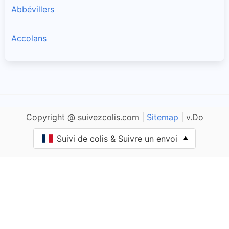
Abbévillers
Accolans
Adam-lès-Passavant
Adam-lès-Vercel
Copyright @ suivezcolis.com |
Sitemap
| v.Do
Aibre
Suivi de colis & Suivre un envoi
Aïssey
Bethoncourt
Allenjoie