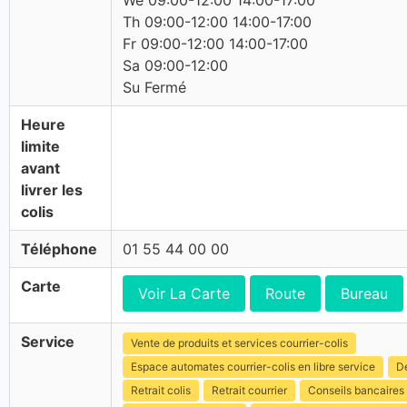
We 09:00-12:00 14:00-17:00
Th 09:00-12:00 14:00-17:00
Fr 09:00-12:00 14:00-17:00
Sa 09:00-12:00
Su Fermé
Heure
limite
avant
livrer les
colis
Téléphone
01 55 44 00 00
Carte
Voir La Carte
Route
Bureau
Service
Vente de produits et services courrier-colis
Espace automates courrier-colis en libre service
Dé
Retrait colis
Retrait courrier
Conseils bancaires