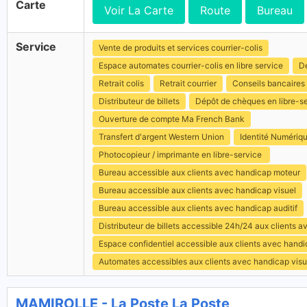
Carte
Voir La Carte
Route
Bureau
Service
Vente de produits et services courrier-colis
Espace automates courrier-colis en libre service
Dé
Retrait colis
Retrait courrier
Conseils bancaires
Distributeur de billets
Dépôt de chèques en libre-s
Ouverture de compte Ma French Bank
Transfert d'argent Western Union
Identité Numériq
Photocopieur / imprimante en libre-service
Bureau accessible aux clients avec handicap moteur
Bureau accessible aux clients avec handicap visuel
Bureau accessible aux clients avec handicap auditif
Distributeur de billets accessible 24h/24 aux clients 
Espace confidentiel accessible aux clients avec hand
Automates accessibles aux clients avec handicap visu
MAMIROLLE - La Poste La Poste