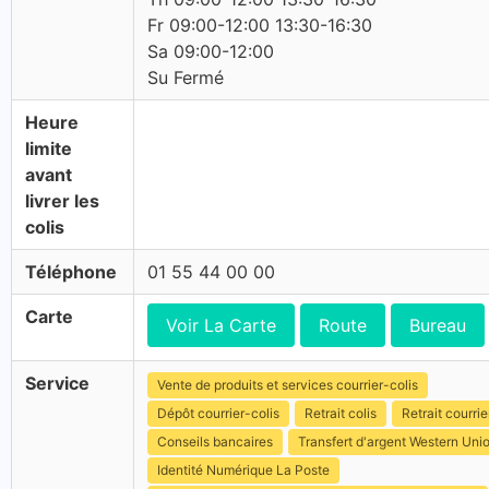
Fr 09:00-12:00 13:30-16:30
Sa 09:00-12:00
Su Fermé
Heure
limite
avant
livrer les
colis
Téléphone
01 55 44 00 00
Carte
Voir La Carte
Route
Bureau
Service
Vente de produits et services courrier-colis
Dépôt courrier-colis
Retrait colis
Retrait courrie
Conseils bancaires
Transfert d'argent Western Uni
Identité Numérique La Poste