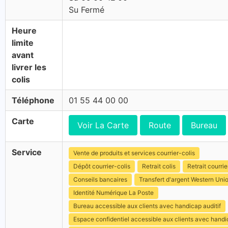
Su Fermé
Heure
limite
avant
livrer les
colis
Téléphone
01 55 44 00 00
Carte
Voir La Carte
Route
Bureau
Service
Vente de produits et services courrier-colis
Dépôt courrier-colis
Retrait colis
Retrait courrie
Conseils bancaires
Transfert d'argent Western Uni
Identité Numérique La Poste
Bureau accessible aux clients avec handicap auditif
Espace confidentiel accessible aux clients avec hand