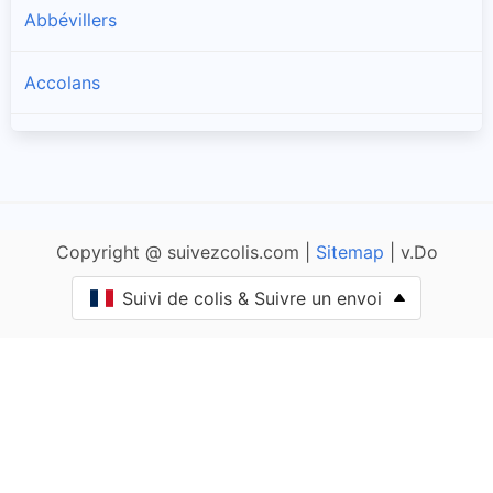
Abbévillers
Accolans
Adam-lès-Passavant
Adam-lès-Vercel
Copyright @ suivezcolis.com |
Sitemap
| v.Do
Aibre
Suivi de colis & Suivre un envoi
Aïssey
Bethoncourt
Allenjoie