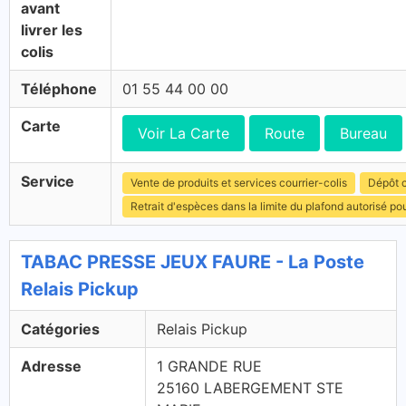
avant
livrer les
colis
Téléphone
01 55 44 00 00
Carte
Voir La Carte
Route
Bureau
Service
Vente de produits et services courrier-colis
Dépôt c
Retrait d'espèces dans la limite du plafond autorisé po
TABAC PRESSE JEUX FAURE - La Poste
Relais Pickup
Catégories
Relais Pickup
Adresse
1 GRANDE RUE
25160 LABERGEMENT STE