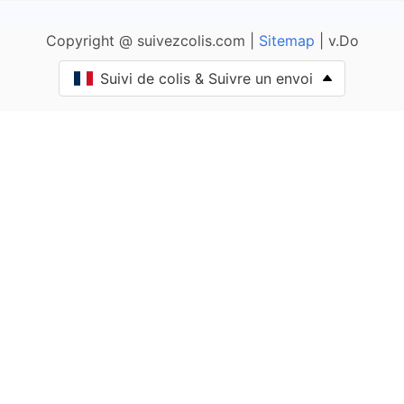
Adam-lès-Vercel
Copyright @ suivezcolis.com |
Sitemap
| v.Do
Aibre
Suivi de colis & Suivre un envoi
Aïssey
Bethoncourt
Allenjoie
Alliés
Allondans
Amagney