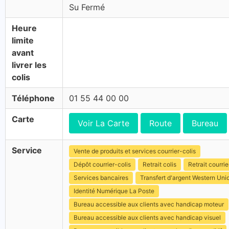
Su Fermé
Heure
limite
avant
livrer les
colis
Téléphone
01 55 44 00 00
Carte
Voir La Carte
Route
Bureau
Service
Vente de produits et services courrier-colis
Dépôt courrier-colis
Retrait colis
Retrait courrie
Services bancaires
Transfert d'argent Western Uni
Identité Numérique La Poste
Bureau accessible aux clients avec handicap moteur
Bureau accessible aux clients avec handicap visuel