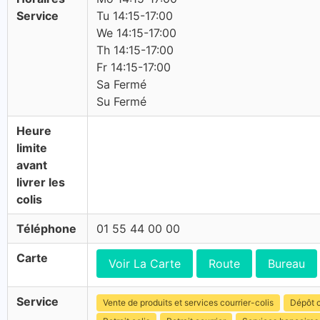
Service
Tu 14:15-17:00
We 14:15-17:00
Th 14:15-17:00
Fr 14:15-17:00
Sa Fermé
Su Fermé
Heure
limite
avant
livrer les
colis
Téléphone
01 55 44 00 00
Carte
Voir La Carte
Route
Bureau
Service
Vente de produits et services courrier-colis
Dépôt c