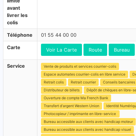
limite
avant
livrer les
colis
Téléphone
01 55 44 00 00
Carte
Voir La Carte
Route
Bureau
Service
Vente de produits et services courrier-colis
Espace automates courrier-colis en libre service
Dé
Retrait colis
Retrait courrier
Conseils bancaires
Distributeur de billets
Dépôt de chèques en libre-s
Ouverture de compte Ma French Bank
Transfert d'argent Western Union
Identité Numériq
Photocopieur / imprimante en libre-service
Bureau accessible aux clients avec handicap moteur
Bureau accessible aux clients avec handicap visuel