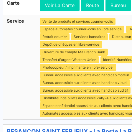
Carte
Voir La Carte
Route
Bureau
Service
Vente de produits et services courrier-colis
Espace automates courrier-colis en libre service
Dé
Retrait courrier
Services bancaires
Distributeur 
Dépôt de chèques en libre-service
Ouverture de compte Ma French Bank
Transfert d'argent Western Union
Identité Numériq
Photocopieur / imprimante en libre-service
Bureau accessible aux clients avec handicap moteur
Bureau accessible aux clients avec handicap visuel
Bureau accessible aux clients avec handicap auditif
Distributeur de billets accessible 24h/24 aux clients 
Espace confidentiel accessible aux clients avec hand
Automates accessibles aux clients avec handicap visu
BESANCON SAINT FERJEUX - La Poste La P