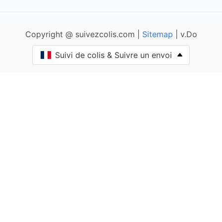
Adam-lès-Vercel
Copyright @ suivezcolis.com |
Sitemap
| v.Do
Aibre
Suivi de colis & Suivre un envoi
Aïssey
Bethoncourt
Allenjoie
Alliés
Allondans
Amagney