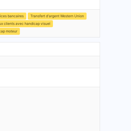
ices bancaires
Transfert d'argent Western Union
x clients avec handicap visuel
icap moteur