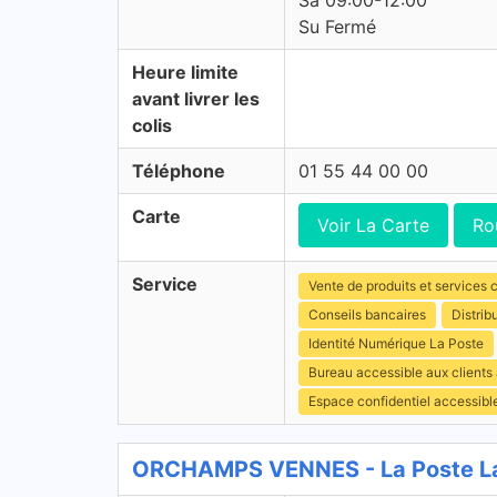
Sa 09:00-12:00
Su Fermé
Heure limite
avant livrer les
colis
Téléphone
01 55 44 00 00
Carte
Voir La Carte
Ro
Service
Vente de produits et services c
Conseils bancaires
Distrib
Identité Numérique La Poste
Bureau accessible aux clients
Espace confidentiel accessibl
ORCHAMPS VENNES - La Poste La