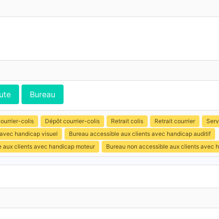
ute
Bureau
ourrier-colis
Dépôt courrier-colis
Retrait colis
Retrait courrier
Serv
 avec handicap visuel
Bureau accessible aux clients avec handicap auditif
e aux clients avec handicap moteur
Bureau non accessible aux clients avec 