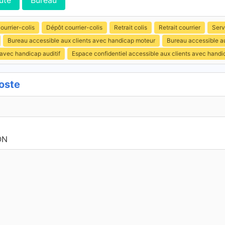
ute
Bureau
ourrier-colis
Dépôt courrier-colis
Retrait colis
Retrait courrier
Serv
Bureau accessible aux clients avec handicap moteur
Bureau accessible au
 avec handicap auditif
Espace confidentiel accessible aux clients avec hand
oste
ON