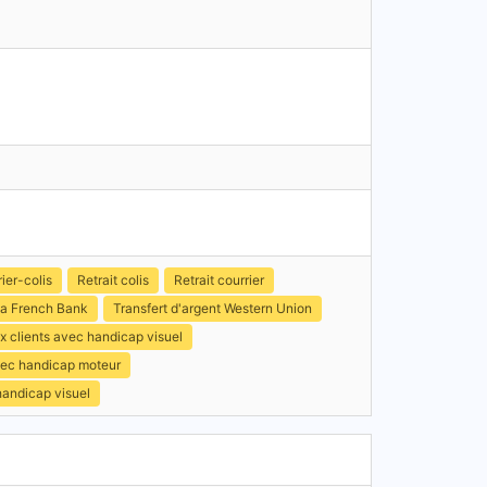
ier-colis
Retrait colis
Retrait courrier
a French Bank
Transfert d'argent Western Union
x clients avec handicap visuel
avec handicap moteur
handicap visuel