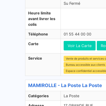
Su Fermé
Heure limite
avant livrer les
colis
Téléphone
01 55 44 00 00
Carte
Voir La Carte
Ro
Service
Vente de produits et services c
Bureau accessible aux clients
Espace confidentiel accessibl
MAMIROLLE - La Poste La Poste
Catégories
La Poste
Adresse
17 GRANDE RUE