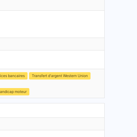
ices bancaires
Transfert d'argent Western Union
handicap moteur