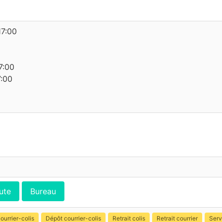
17:00
7:00
7:00
ute
Bureau
ourrier-colis
Dépôt courrier-colis
Retrait colis
Retrait courrier
Serv