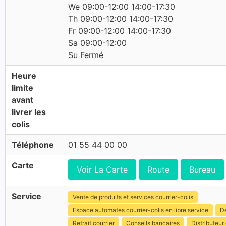
We 09:00-12:00 14:00-17:30
Th 09:00-12:00 14:00-17:30
Fr 09:00-12:00 14:00-17:30
Sa 09:00-12:00
Su Fermé
Heure
limite
avant
livrer les
colis
Téléphone
01 55 44 00 00
Carte
Voir La Carte
Route
Bureau
Service
Vente de produits et services courrier-colis
Espace automates courrier-colis en libre service
Dé
Retrait courrier
Conseils bancaires
Distributeur 