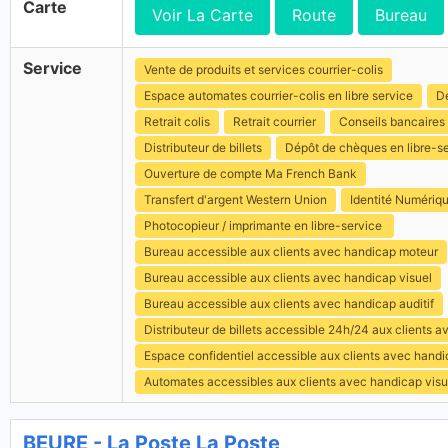
Carte
Voir La Carte
Route
Bureau
Service
Vente de produits et services courrier-colis
Espace automates courrier-colis en libre service
Dé
Retrait colis
Retrait courrier
Conseils bancaires
Distributeur de billets
Dépôt de chèques en libre-s
Ouverture de compte Ma French Bank
Transfert d'argent Western Union
Identité Numériq
Photocopieur / imprimante en libre-service
Bureau accessible aux clients avec handicap moteur
Bureau accessible aux clients avec handicap visuel
Bureau accessible aux clients avec handicap auditif
Distributeur de billets accessible 24h/24 aux clients 
Espace confidentiel accessible aux clients avec hand
Automates accessibles aux clients avec handicap visu
BEURE - La Poste La Poste