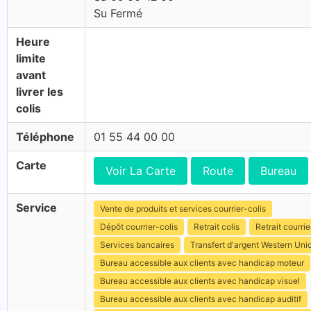
Su Fermé
Heure
limite
avant
livrer les
colis
Téléphone
01 55 44 00 00
Carte
Voir La Carte
Route
Bureau
Service
Vente de produits et services courrier-colis
Dépôt courrier-colis
Retrait colis
Retrait courrie
Services bancaires
Transfert d'argent Western Uni
Bureau accessible aux clients avec handicap moteur
Bureau accessible aux clients avec handicap visuel
Bureau accessible aux clients avec handicap auditif