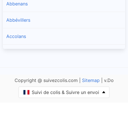
Abbenans
Abbévillers
Accolans
Adam-lès-Passavant
Adam-lès-Vercel
Copyright @ suivezcolis.com |
Sitemap
| v.Do
Aibre
Suivi de colis & Suivre un envoi
Aïssey
Bethoncourt