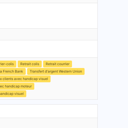
ier-colis
Retrait colis
Retrait courrier
a French Bank
Transfert d'argent Western Union
x clients avec handicap visuel
avec handicap moteur
handicap visuel