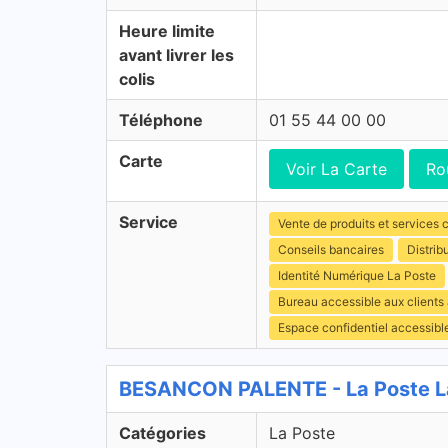
Heure limite
avant livrer les
colis
Téléphone
01 55 44 00 00
Carte
Voir La Carte
Ro
Service
Vente de produits et services c
Conseils bancaires
Distrib
Identité Numérique La Poste
Bureau accessible aux clients
Espace confidentiel accessibl
BESANCON PALENTE - La Poste L
Catégories
La Poste