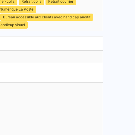
ier-colis
Retrait colis
Retrait courrier
 Numérique La Poste
Bureau accessible aux clients avec handicap auditif
handicap visuel