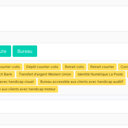
ute
Bureau
ourrier-colis
Dépôt courrier-colis
Retrait colis
Retrait courrier
Cons
ch Bank
Transfert d'argent Western Union
Identité Numérique La Poste
 avec handicap visuel
Bureau accessible aux clients avec handicap auditif
e aux clients avec handicap moteur