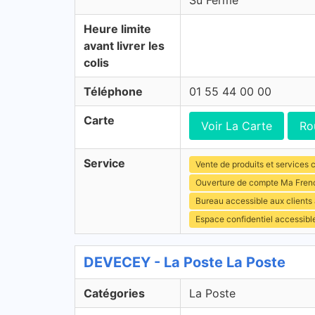
Su Fermé
Heure limite
avant livrer les
colis
Téléphone
01 55 44 00 00
Carte
Voir La Carte
Ro
Service
Vente de produits et services c
Ouverture de compte Ma Fren
Bureau accessible aux clients
Espace confidentiel accessibl
DEVECEY - La Poste La Poste
Catégories
La Poste