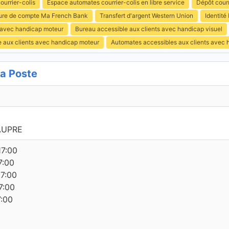
ourrier-colis
Espace automates courrier-colis en libre service
Dépôt courr
ure de compte Ma French Bank
Transfert d'argent Western Union
Identité
s avec handicap moteur
Bureau accessible aux clients avec handicap visuel
e aux clients avec handicap moteur
Automates accessibles aux clients avec 
a Poste
AUPRE
17:00
7:00
17:00
7:00
7:00