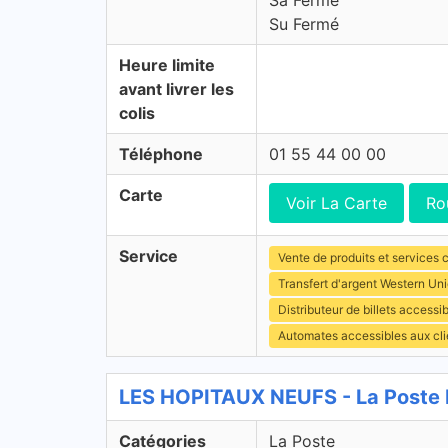
Sa Fermé
Su Fermé
Heure limite
avant livrer les
colis
Téléphone
01 55 44 00 00
Carte
Voir La Carte
Ro
Service
Vente de produits et services c
Transfert d'argent Western Un
Distributeur de billets access
Automates accessibles aux cli
LES HOPITAUX NEUFS - La Poste 
Catégories
La Poste