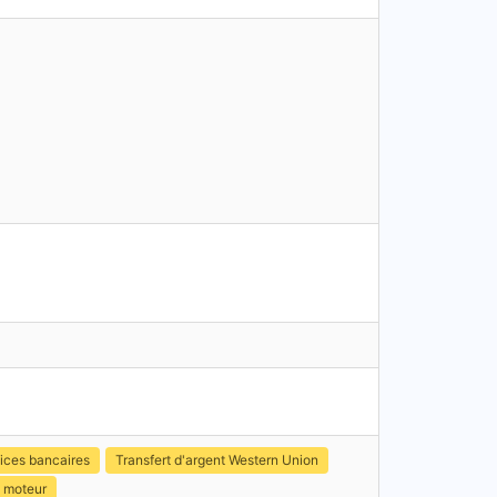
ices bancaires
Transfert d'argent Western Union
p moteur