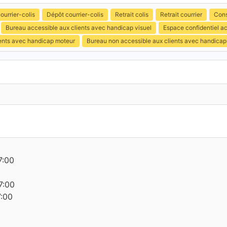
ourrier-colis
Dépôt courrier-colis
Retrait colis
Retrait courrier
Cons
Bureau accessible aux clients avec handicap visuel
Espace confidentiel a
ients avec handicap moteur
Bureau non accessible aux clients avec handicap 
7:00
7:00
7:00