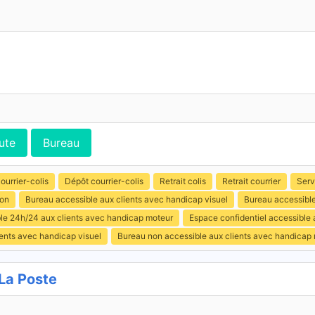
ute
Bureau
ourrier-colis
Dépôt courrier-colis
Retrait colis
Retrait courrier
Serv
ion
Bureau accessible aux clients avec handicap visuel
Bureau accessible
ible 24h/24 aux clients avec handicap moteur
Espace confidentiel accessible
ents avec handicap visuel
Bureau non accessible aux clients avec handicap
La Poste