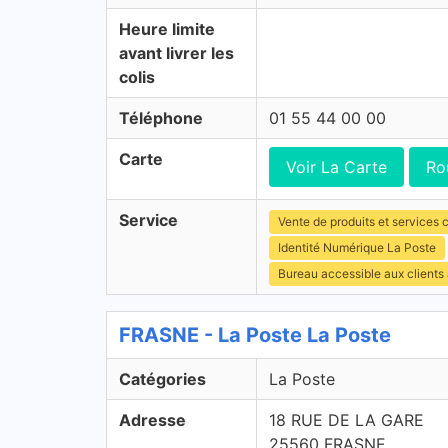
Heure limite
avant livrer les
colis
Téléphone
01 55 44 00 00
Carte
Voir La Carte
Ro
Service
Vente de produits et services c
Identité Numérique La Poste
Bureau accessible aux clients
FRASNE - La Poste La Poste
Catégories
La Poste
Adresse
18 RUE DE LA GARE
25560 FRASNE