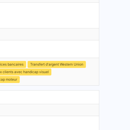
ices bancaires
Transfert d'argent Western Union
x clients avec handicap visuel
icap moteur