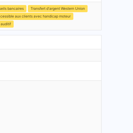
eils bancaires
Transfert d'argent Western Union
ccessible aux clients avec handicap moteur
auditif