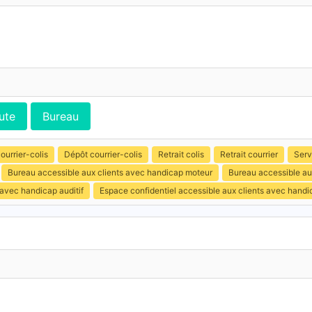
ute
Bureau
ourrier-colis
Dépôt courrier-colis
Retrait colis
Retrait courrier
Serv
Bureau accessible aux clients avec handicap moteur
Bureau accessible au
 avec handicap auditif
Espace confidentiel accessible aux clients avec hand