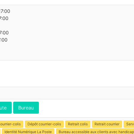
17:00
7:00
7:00
7:00
ute
Bureau
ourrier-colis
Dépôt courrier-colis
Retrait colis
Retrait courrier
Serv
Identité Numérique La Poste
Bureau accessible aux clients avec handica