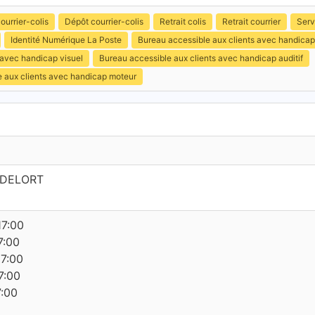
ourrier-colis
Dépôt courrier-colis
Retrait colis
Retrait courrier
Serv
Identité Numérique La Poste
Bureau accessible aux clients avec handica
 avec handicap visuel
Bureau accessible aux clients avec handicap auditif
e aux clients avec handicap moteur
 DELORT
17:00
7:00
17:00
7:00
7:00