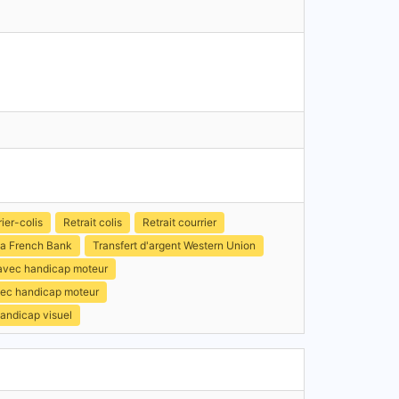
ier-colis
Retrait colis
Retrait courrier
a French Bank
Transfert d'argent Western Union
 avec handicap moteur
avec handicap moteur
handicap visuel