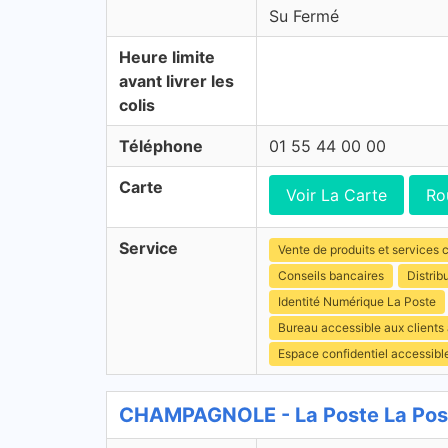
Su Fermé
Heure limite
avant livrer les
colis
Téléphone
01 55 44 00 00
Carte
Voir La Carte
Ro
Service
Vente de produits et services c
Conseils bancaires
Distrib
Identité Numérique La Poste
Bureau accessible aux clients
Espace confidentiel accessibl
CHAMPAGNOLE - La Poste La Pos