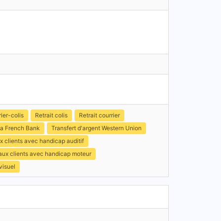
ier-colis
Retrait colis
Retrait courrier
a French Bank
Transfert d'argent Western Union
 clients avec handicap auditif
 aux clients avec handicap moteur
visuel