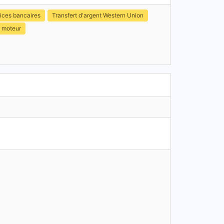
ices bancaires
Transfert d'argent Western Union
p moteur