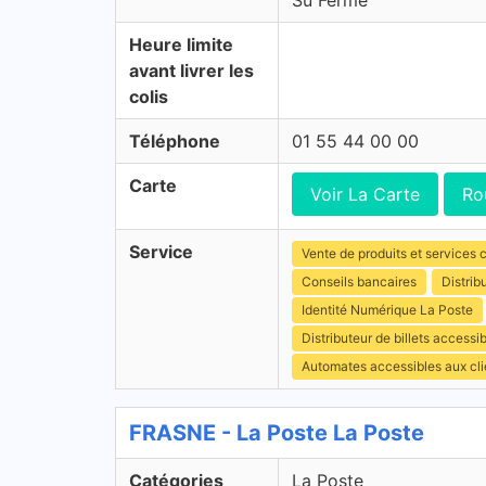
Su Fermé
Heure limite
avant livrer les
colis
Téléphone
01 55 44 00 00
Carte
Voir La Carte
Ro
Service
Vente de produits et services c
Conseils bancaires
Distrib
Identité Numérique La Poste
Distributeur de billets access
Automates accessibles aux cli
FRASNE - La Poste La Poste
Catégories
La Poste