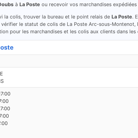
Doubs
à
La Poste
ou recevoir vos marchandises expédiées
la colis, trouver la bureau et le point relais de
La Poste
. 
vérifier le statut de colis de La Poste Arc-sous-Montenot,
ion pour les marchandises et les colis aux clients dans les
Poste
UE
NS
17:00
7:00
17:00
7:00
7:00