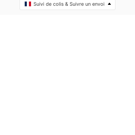
Suivi de colis & Suivre un envoi
Aïssey
Bethoncourt
Allenjoie
Alliés
Allondans
Amagney
Amancey
Amathay-Vésigneux