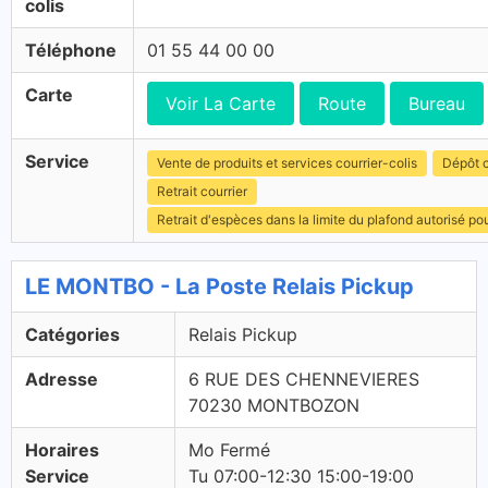
colis
Téléphone
01 55 44 00 00
Carte
Voir La Carte
Route
Bureau
Service
Vente de produits et services courrier-colis
Dépôt c
Retrait courrier
Retrait d'espèces dans la limite du plafond autorisé po
LE MONTBO - La Poste Relais Pickup
Catégories
Relais Pickup
Adresse
6 RUE DES CHENNEVIERES
70230 MONTBOZON
Horaires
Mo Fermé
Service
Tu 07:00-12:30 15:00-19:00