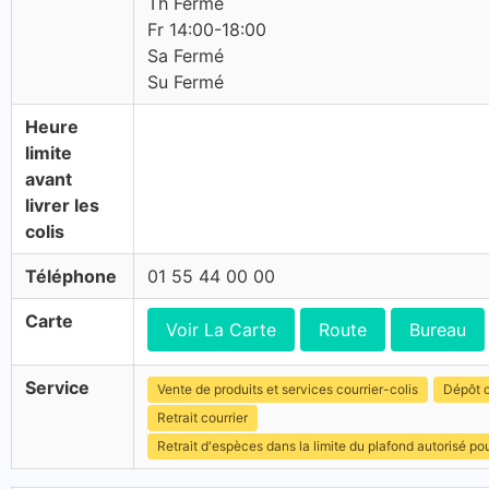
Th Fermé
Fr 14:00-18:00
Sa Fermé
Su Fermé
Heure
limite
avant
livrer les
colis
Téléphone
01 55 44 00 00
Carte
Voir La Carte
Route
Bureau
Service
Vente de produits et services courrier-colis
Dépôt c
Retrait courrier
Retrait d'espèces dans la limite du plafond autorisé po