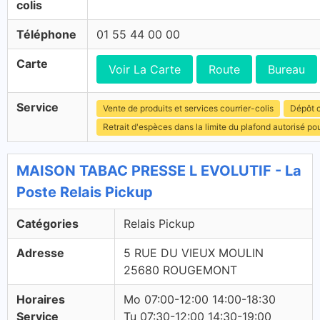
colis
Téléphone
01 55 44 00 00
Carte
Voir La Carte
Route
Bureau
Service
Vente de produits et services courrier-colis
Dépôt c
Retrait d'espèces dans la limite du plafond autorisé po
MAISON TABAC PRESSE L EVOLUTIF - La
Poste Relais Pickup
Catégories
Relais Pickup
Adresse
5 RUE DU VIEUX MOULIN
25680 ROUGEMONT
Horaires
Mo 07:00-12:00 14:00-18:30
Service
Tu 07:30-12:00 14:30-19:00