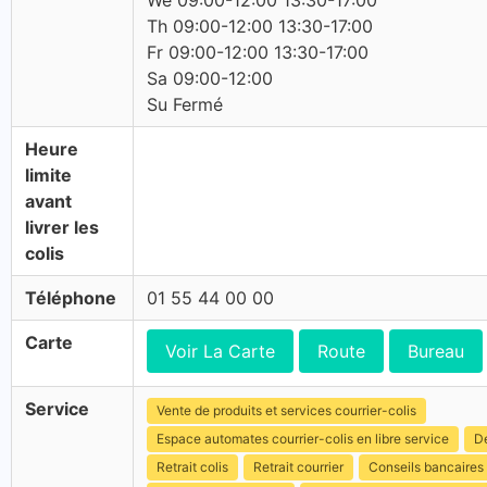
We 09:00-12:00 13:30-17:00
Th 09:00-12:00 13:30-17:00
Fr 09:00-12:00 13:30-17:00
Sa 09:00-12:00
Su Fermé
Heure
limite
avant
livrer les
colis
Téléphone
01 55 44 00 00
Carte
Voir La Carte
Route
Bureau
Service
Vente de produits et services courrier-colis
Espace automates courrier-colis en libre service
Dé
Retrait colis
Retrait courrier
Conseils bancaires