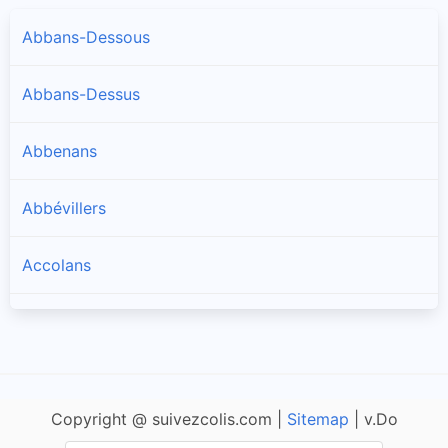
Abbans-Dessous
Abbans-Dessus
Abbenans
Abbévillers
Accolans
Adam-lès-Passavant
Adam-lès-Vercel
Copyright @ suivezcolis.com |
Sitemap
| v.Do
Aibre