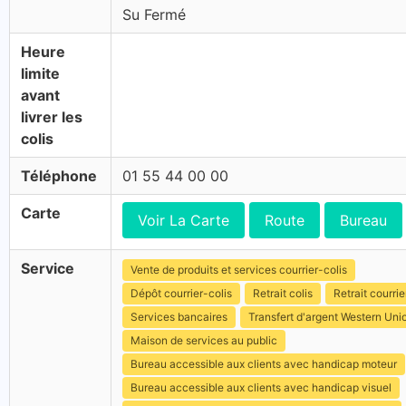
Su Fermé
Heure
limite
avant
livrer les
colis
Téléphone
01 55 44 00 00
Carte
Voir La Carte
Route
Bureau
Service
Vente de produits et services courrier-colis
Dépôt courrier-colis
Retrait colis
Retrait courrie
Services bancaires
Transfert d'argent Western Uni
Maison de services au public
Bureau accessible aux clients avec handicap moteur
Bureau accessible aux clients avec handicap visuel