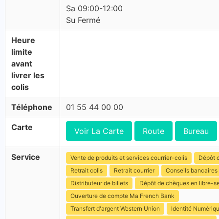
Sa 09:00-12:00
Su Fermé
Heure
limite
avant
livrer les
colis
Téléphone
01 55 44 00 00
Carte
Voir La Carte
Route
Bureau
Service
Vente de produits et services courrier-colis
Dépôt c
Retrait colis
Retrait courrier
Conseils bancaires
Distributeur de billets
Dépôt de chèques en libre-s
Ouverture de compte Ma French Bank
Transfert d'argent Western Union
Identité Numériq