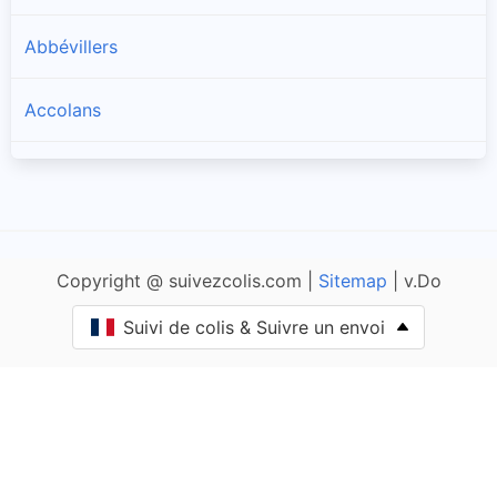
Abbévillers
Accolans
Adam-lès-Passavant
Adam-lès-Vercel
Copyright @ suivezcolis.com |
Sitemap
| v.Do
Aibre
Suivi de colis & Suivre un envoi
Aïssey
Bethoncourt
Allenjoie