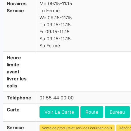
Horaires
Mo 09:15-11:15
Service
Tu Fermé
We 09:15-11:15
Th 09:15-11:15
Fr 09:15-11:15
Sa 09:15-11:15
Su Fermé
Heure
limite
avant
livrer les
colis
Téléphone
01 55 44 00 00
Carte
Voir La Carte
Route
Bureau
Service
Vente de produits et services courrier-colis
Dépôt c