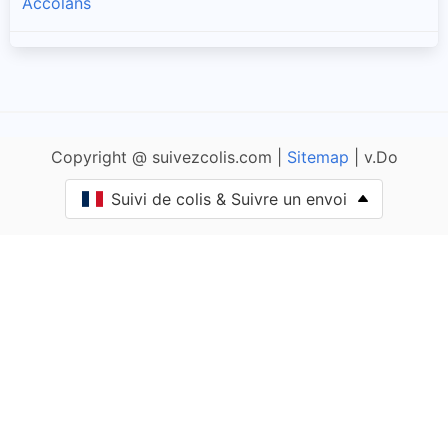
Accolans
Adam-lès-Passavant
Adam-lès-Vercel
Copyright @ suivezcolis.com |
Sitemap
| v.Do
Aibre
Suivi de colis & Suivre un envoi
Aïssey
Bethoncourt
Allenjoie
Alliés