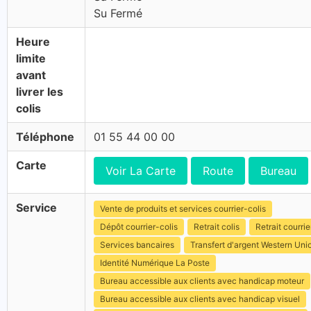
Su Fermé
Heure
limite
avant
livrer les
colis
Téléphone
01 55 44 00 00
Carte
Voir La Carte
Route
Bureau
Service
Vente de produits et services courrier-colis
Dépôt courrier-colis
Retrait colis
Retrait courrie
Services bancaires
Transfert d'argent Western Uni
Identité Numérique La Poste
Bureau accessible aux clients avec handicap moteur
Bureau accessible aux clients avec handicap visuel