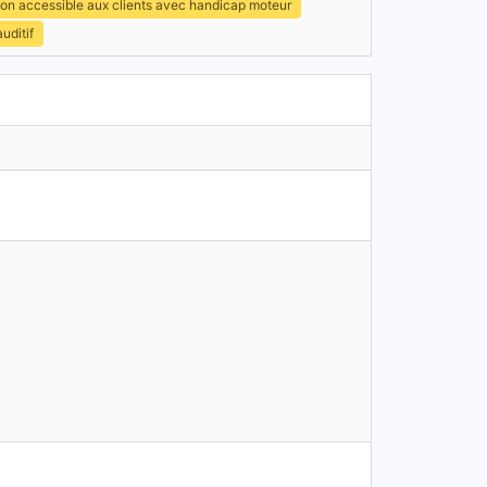
on accessible aux clients avec handicap moteur
uditif