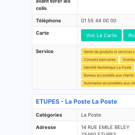
avant livrer les
colis
Téléphone
01 55 44 00 00
Carte
Voir La Carte
Ro
Service
Vente de produits et services c
Conseils bancaires
Distrib
Identité Numérique La Poste
Bureau accessible aux clients
Automates accessibles aux cli
ETUPES - La Poste La Poste
Catégories
La Poste
Adresse
14 RUE EMILE BELEY
25460 ETUPES