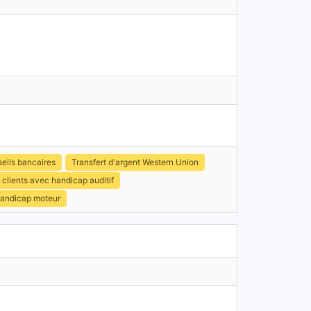
eils bancaires
Transfert d'argent Western Union
clients avec handicap auditif
handicap moteur