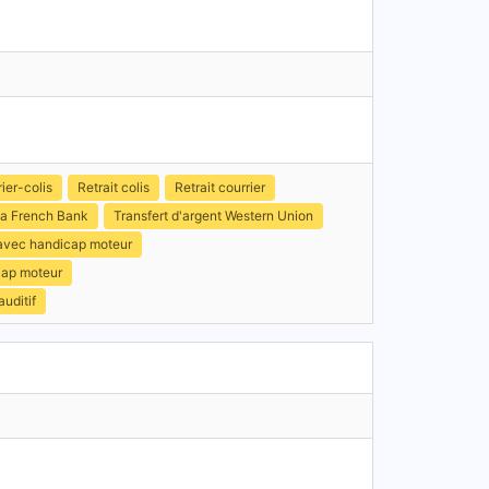
ier-colis
Retrait colis
Retrait courrier
a French Bank
Transfert d'argent Western Union
 avec handicap moteur
cap moteur
uditif