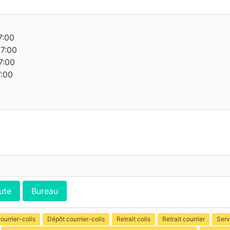
7:00
17:00
7:00
7:00
ute
Bureau
ourrier-colis
Dépôt courrier-colis
Retrait colis
Retrait courrier
Serv