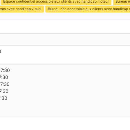
Espace confidentiel accessible aux clients avec handicap moteur
Bureau n
ents avec handicap visuel
Bureau non accessible aux clients avec handicap a
T
17:30
7:30
17:30
7:30
7:30