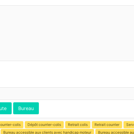
ute
Bureau
ourrier-colis
Dépôt courrier-colis
Retrait colis
Retrait courrier
Serv
Bureau accessible aux clients avec handicap moteur
Bureau accessible au