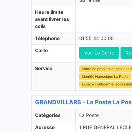
Su Fermé
Heure limite
avant livrer les
colis
Téléphone
01 55 44 00 00
Carte
Voir La Carte
Ro
Service
Vente de produits et services c
Identité Numérique La Poste
Espace confidentiel accessibl
GRANDVILLARS - La Poste La Pos
Catégories
La Poste
Adresse
1 RUE GENERAL LECL