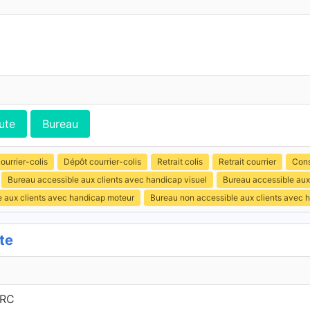
ute
Bureau
ourrier-colis
Dépôt courrier-colis
Retrait colis
Retrait courrier
Cons
Bureau accessible aux clients avec handicap visuel
Bureau accessible aux 
e aux clients avec handicap moteur
Bureau non accessible aux clients avec 
te
ERC