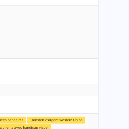
ices bancaires
Transfert d'argent Western Union
x clients avec handicap visuel