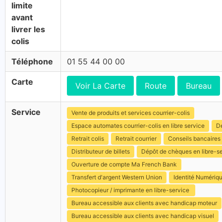
limite
avant
livrer les
colis
Téléphone
01 55 44 00 00
Carte
Voir La Carte
Route
Bureau
Service
Vente de produits et services courrier-colis
Espace automates courrier-colis en libre service
Dé
Retrait colis
Retrait courrier
Conseils bancaires
Distributeur de billets
Dépôt de chèques en libre-s
Ouverture de compte Ma French Bank
Transfert d'argent Western Union
Identité Numériq
Photocopieur / imprimante en libre-service
Bureau accessible aux clients avec handicap moteur
Bureau accessible aux clients avec handicap visuel