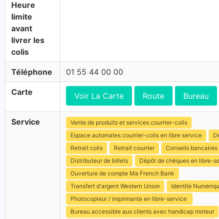
Heure
limite
avant
livrer les
colis
Téléphone
01 55 44 00 00
Carte
Voir La Carte
Route
Bureau
Service
Vente de produits et services courrier-colis
Espace automates courrier-colis en libre service
Dé
Retrait colis
Retrait courrier
Conseils bancaires
Distributeur de billets
Dépôt de chèques en libre-s
Ouverture de compte Ma French Bank
Transfert d'argent Western Union
Identité Numériq
Photocopieur / imprimante en libre-service
Bureau accessible aux clients avec handicap moteur