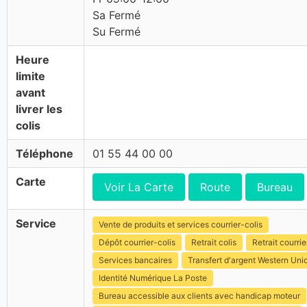
Sa Fermé
Su Fermé
Heure
limite
avant
livrer les
colis
Téléphone
01 55 44 00 00
Carte
Voir La Carte
Route
Bureau
Service
Vente de produits et services courrier-colis
Dépôt courrier-colis
Retrait colis
Retrait courrie
Services bancaires
Transfert d'argent Western Uni
Identité Numérique La Poste
Bureau accessible aux clients avec handicap moteur