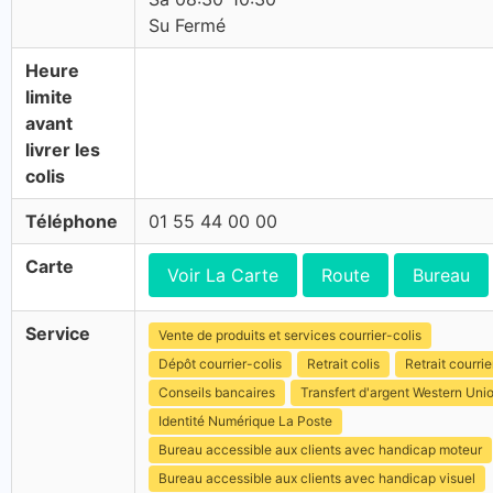
Su Fermé
Heure
limite
avant
livrer les
colis
Téléphone
01 55 44 00 00
Carte
Voir La Carte
Route
Bureau
Service
Vente de produits et services courrier-colis
Dépôt courrier-colis
Retrait colis
Retrait courrie
Conseils bancaires
Transfert d'argent Western Uni
Identité Numérique La Poste
Bureau accessible aux clients avec handicap moteur
Bureau accessible aux clients avec handicap visuel