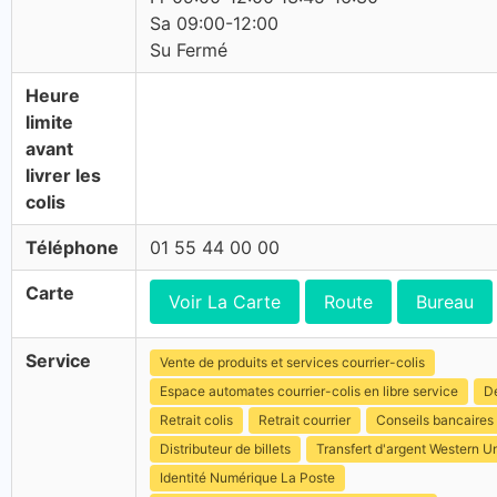
Sa 09:00-12:00
Su Fermé
Heure
limite
avant
livrer les
colis
Téléphone
01 55 44 00 00
Carte
Voir La Carte
Route
Bureau
Service
Vente de produits et services courrier-colis
Espace automates courrier-colis en libre service
Dé
Retrait colis
Retrait courrier
Conseils bancaires
Distributeur de billets
Transfert d'argent Western U
Identité Numérique La Poste