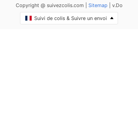
Copyright @ suivezcolis.com |
Sitemap
| v.Do
Aibre
Suivi de colis & Suivre un envoi
Aïssey
Bethoncourt
Allenjoie
Alliés
Allondans
Amagney
Amancey