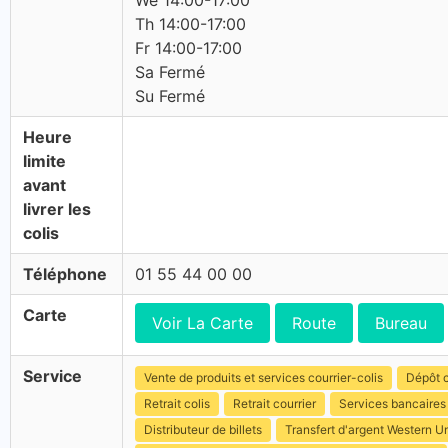
We 14:00-17:00
Th 14:00-17:00
Fr 14:00-17:00
Sa Fermé
Su Fermé
Heure
limite
avant
livrer les
colis
Téléphone
01 55 44 00 00
Carte
Voir La Carte
Route
Bureau
Service
Vente de produits et services courrier-colis
Dépôt c
Retrait colis
Retrait courrier
Services bancaires
Distributeur de billets
Transfert d'argent Western U