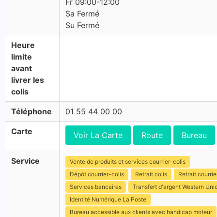
Fr 09:00-12:00
Sa Fermé
Su Fermé
Heure
limite
avant
livrer les
colis
Téléphone
01 55 44 00 00
Carte
Voir La Carte
Route
Bureau
Service
Vente de produits et services courrier-colis
Dépôt courrier-colis
Retrait colis
Retrait courrie
Services bancaires
Transfert d'argent Western Uni
Identité Numérique La Poste
Bureau accessible aux clients avec handicap moteur