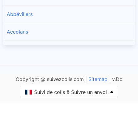
Abbévillers
Accolans
Adam-lès-Passavant
Adam-lès-Vercel
Copyright @ suivezcolis.com |
Sitemap
| v.Do
Aibre
Suivi de colis & Suivre un envoi
Aïssey
Bethoncourt
Allenjoie