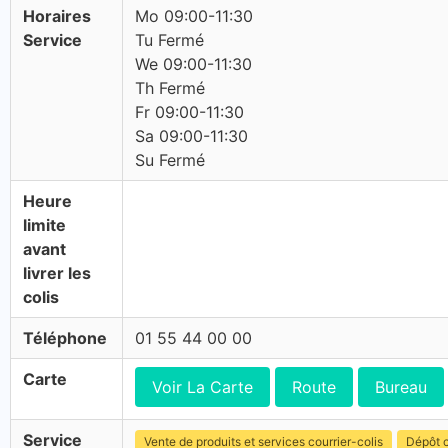
Horaires
Mo 09:00-11:30
Service
Tu Fermé
We 09:00-11:30
Th Fermé
Fr 09:00-11:30
Sa 09:00-11:30
Su Fermé
Heure
limite
avant
livrer les
colis
Téléphone
01 55 44 00 00
Carte
Voir La Carte
Route
Bureau
Service
Vente de produits et services courrier-colis
Dépôt c