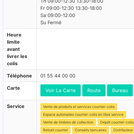
Th 09:00-12:30 13:30-18:00
Fr 09:00-12:30 13:30-18:00
Sa 09:00-12:00
Su Fermé
Heure
limite
avant
livrer les
colis
Téléphone
01 55 44 00 00
Carte
Voir La Carte
Route
Bureau
Service
Vente de produits et services courrier-colis
Espace automates courrier-colis en libre service
Vente de timbres de collection
Dépôt courrier-colis
Retrait courrier
Conseils bancaires
Distributeur 