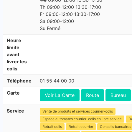
We 09:00-12:00 13:30-17:00
Th 09:00-12:00 13:30-17:00
Fr 09:00-12:00 13:30-17:00
Sa 09:00-12:00
Su Fermé
Heure
limite
avant
livrer les
colis
Téléphone
01 55 44 00 00
Carte
Voir La Carte
Route
Bureau
Service
Vente de produits et services courrier-colis
Espace automates courrier-colis en libre service
Dé
Retrait colis
Retrait courrier
Conseils bancaires