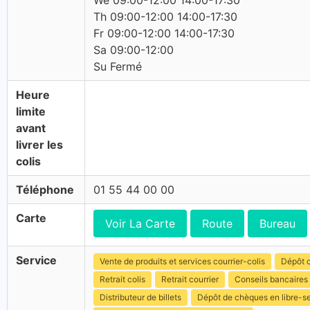
We 09:00-12:00 14:00-17:30
Th 09:00-12:00 14:00-17:30
Fr 09:00-12:00 14:00-17:30
Sa 09:00-12:00
Su Fermé
Heure
limite
avant
livrer les
colis
Téléphone
01 55 44 00 00
Carte
Voir La Carte
Route
Bureau
Service
Vente de produits et services courrier-colis
Dépôt c
Retrait colis
Retrait courrier
Conseils bancaires
Distributeur de billets
Dépôt de chèques en libre-s