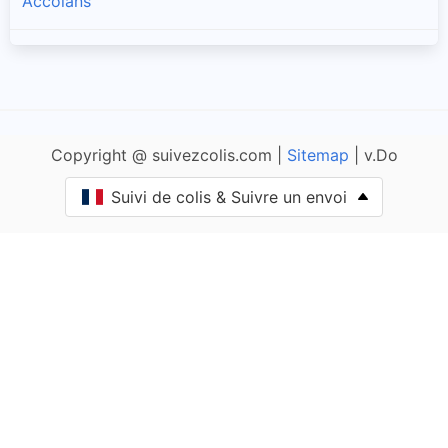
Accolans
Adam-lès-Passavant
Adam-lès-Vercel
Copyright @ suivezcolis.com |
Sitemap
| v.Do
Aibre
Suivi de colis & Suivre un envoi
Aïssey
Bethoncourt
Allenjoie
Alliés