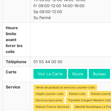
Fr 09:00-12:00 14:00-16:00
Sa 09:00-12:00
Su Fermé
Heure
limite
avant
livrer les
colis
Téléphone
01 55 44 00 00
Carte
Voir La Carte
Route
Bureau
Service
Vente de produits et services courrier-colis
Dépôt courrier-colis
Retrait colis
Retrait courrie
Services bancaires
Transfert d'argent Western Uni
Maison France Services
Identité Numérique La Po