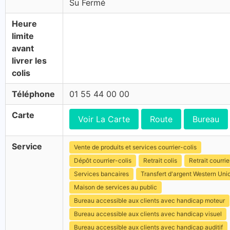
Su Fermé
Heure
limite
avant
livrer les
colis
Téléphone
01 55 44 00 00
Carte
Voir La Carte
Route
Bureau
Service
Vente de produits et services courrier-colis
Dépôt courrier-colis
Retrait colis
Retrait courrie
Services bancaires
Transfert d'argent Western Uni
Maison de services au public
Bureau accessible aux clients avec handicap moteur
Bureau accessible aux clients avec handicap visuel
Bureau accessible aux clients avec handicap auditif