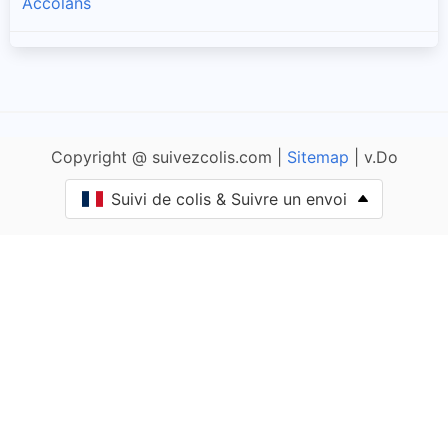
Accolans
Adam-lès-Passavant
Adam-lès-Vercel
Copyright @ suivezcolis.com |
Sitemap
| v.Do
Aibre
Suivi de colis & Suivre un envoi
Aïssey
Bethoncourt
Allenjoie
Alliés