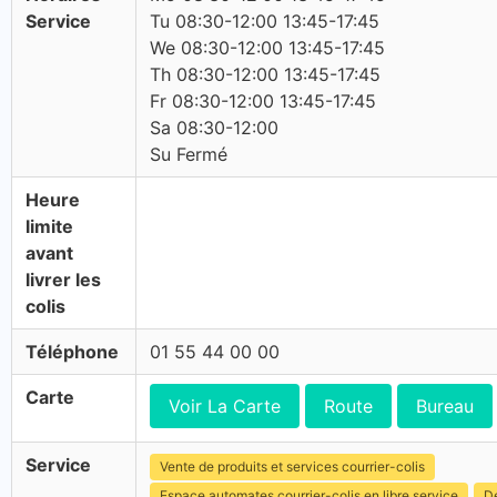
Service
Tu 08:30-12:00 13:45-17:45
We 08:30-12:00 13:45-17:45
Th 08:30-12:00 13:45-17:45
Fr 08:30-12:00 13:45-17:45
Sa 08:30-12:00
Su Fermé
Heure
limite
avant
livrer les
colis
Téléphone
01 55 44 00 00
Carte
Voir La Carte
Route
Bureau
Service
Vente de produits et services courrier-colis
Espace automates courrier-colis en libre service
Dé