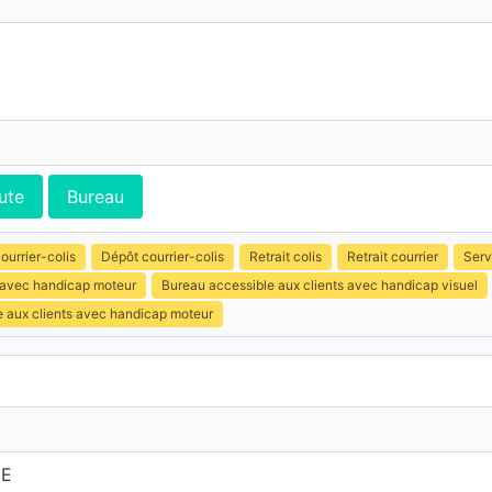
ute
Bureau
ourrier-colis
Dépôt courrier-colis
Retrait colis
Retrait courrier
Serv
s avec handicap moteur
Bureau accessible aux clients avec handicap visuel
e aux clients avec handicap moteur
ME