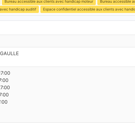
Bureau accessible aux clients avec handicap moteur
Bureau accessible au
 avec handicap auditif
Espace confidentiel accessible aux clients avec hand
 GAULLE
17:00
7:00
17:00
7:00
7:00