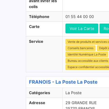
avant livrer les
colis
Téléphone
01 55 44 00 00
Carte
Voir La Carte
Ro
Service
Vente de produits et services c
Conseils bancaires
Dépôt d
Identité Numérique La Poste
Bureau accessible aux clients
Espace confidentiel accessibl
FRANOIS - La Poste La Poste
Catégories
La Poste
Adresse
29 GRANDE RUE
25770 FRANOIS