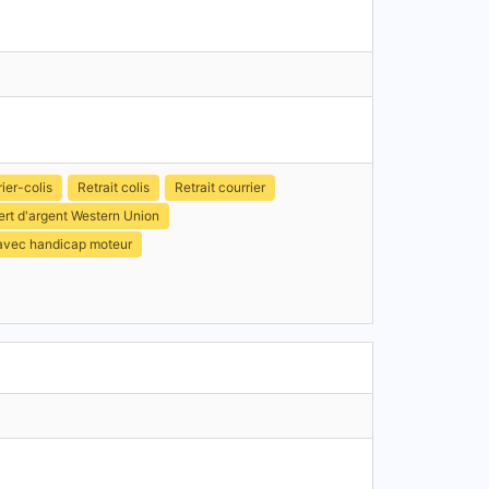
ier-colis
Retrait colis
Retrait courrier
ert d'argent Western Union
 avec handicap moteur