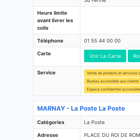
Su Fermé
Heure limite
avant livrer les
colis
Téléphone
01 55 44 00 00
Carte
Voir La Carte
Ro
Service
Vente de produits et services c
Bureau accessible aux client
Espace confidentiel accessibl
MARNAY - La Poste La Poste
Catégories
La Poste
Adresse
PLACE DU ROI DE RO