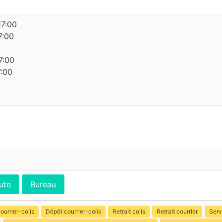
17:00
7:00
7:00
7:00
ute
Bureau
ourrier-colis
Dépôt courrier-colis
Retrait colis
Retrait courrier
Serv