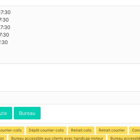
17:30
7:30
17:30
7:30
7:30
ute
Bureau
ourrier-colis
Dépôt courrier-colis
Retrait colis
Retrait courrier
Cons
ion
Bureau accessible aux clients avec handicap moteur
Bureau accessibl