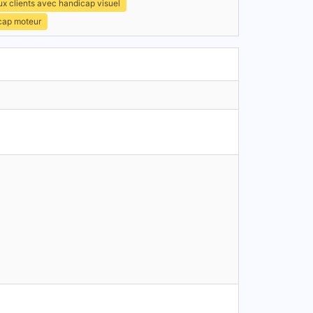
x clients avec handicap visuel
icap moteur