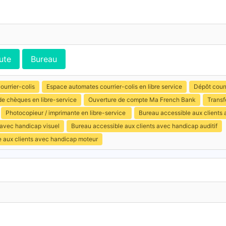
ute
Bureau
ourrier-colis
Espace automates courrier-colis en libre service
Dépôt courr
e chèques en libre-service
Ouverture de compte Ma French Bank
Transf
Photocopieur / imprimante en libre-service
Bureau accessible aux clients
 avec handicap visuel
Bureau accessible aux clients avec handicap auditif
e aux clients avec handicap moteur