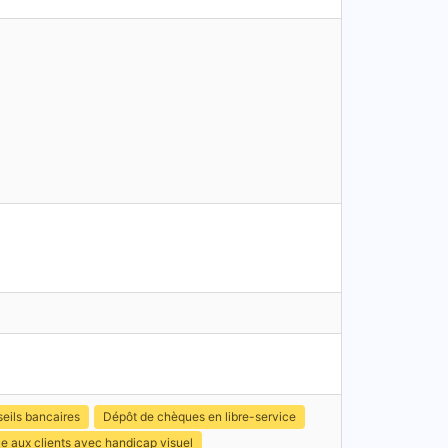
eils bancaires
Dépôt de chèques en libre-service
e aux clients avec handicap visuel