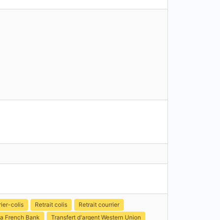
ier-colis
Retrait colis
Retrait courrier
a French Bank
Transfert d'argent Western Union