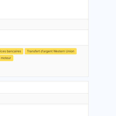
ices bancaires
Transfert d'argent Western Union
p moteur