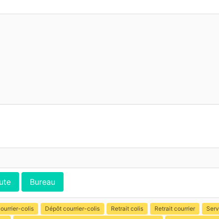
ute
Bureau
ourrier-colis
Dépôt courrier-colis
Retrait colis
Retrait courrier
Serv