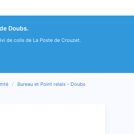
 de Doubs.
ivi de colis de La Poste de Crouzet.
omté
Bureau et Point relais - Doubs