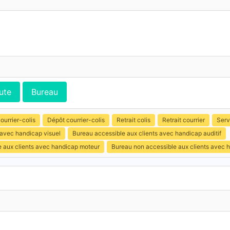
ute
Bureau
ourrier-colis
Dépôt courrier-colis
Retrait colis
Retrait courrier
Serv
 avec handicap visuel
Bureau accessible aux clients avec handicap auditif
e aux clients avec handicap moteur
Bureau non accessible aux clients avec 