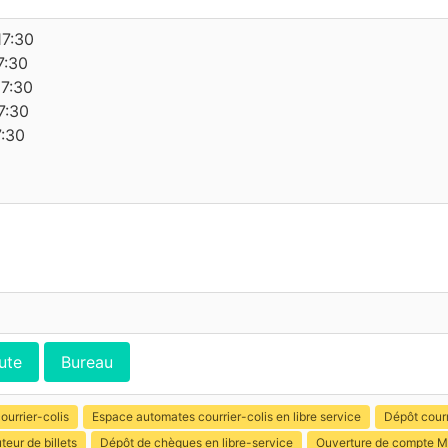
17:30
7:30
17:30
7:30
7:30
ute
Bureau
ourrier-colis
Espace automates courrier-colis en libre service
Dépôt courr
uteur de billets
Dépôt de chèques en libre-service
Ouverture de compte M