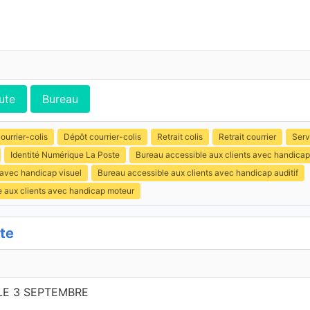
ute
Bureau
ourrier-colis
Dépôt courrier-colis
Retrait colis
Retrait courrier
Serv
Identité Numérique La Poste
Bureau accessible aux clients avec handica
 avec handicap visuel
Bureau accessible aux clients avec handicap auditif
e aux clients avec handicap moteur
te
LE 3 SEPTEMBRE