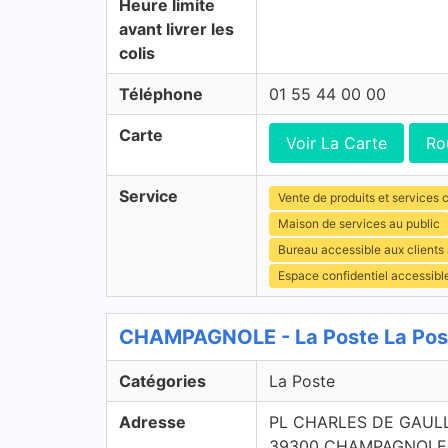
Heure limite
avant livrer les
colis
Téléphone
01 55 44 00 00
Carte
Voir La Carte
Ro
Service
Vente de produits et services c
Maison de services au public
Bureau accessible aux clients
Espace confidentiel accessibl
CHAMPAGNOLE - La Poste La Pos
Catégories
La Poste
Adresse
PL CHARLES DE GAUL
39300 CHAMPAGNOLE