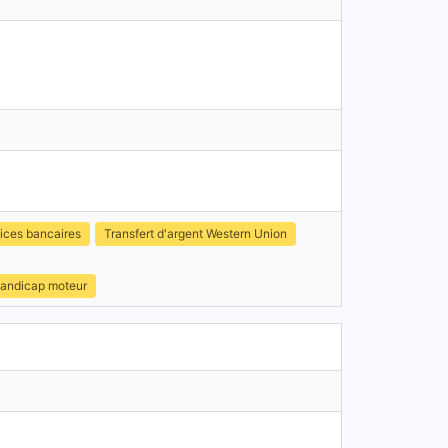
ices bancaires
Transfert d'argent Western Union
handicap moteur