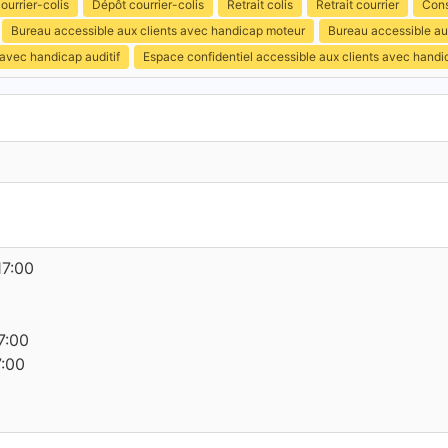
ourrier-colis
Dépôt courrier-colis
Retrait colis
Retrait courrier
Cons
Bureau accessible aux clients avec handicap moteur
Bureau accessible au
 avec handicap auditif
Espace confidentiel accessible aux clients avec hand
17:00
7:00
7:00