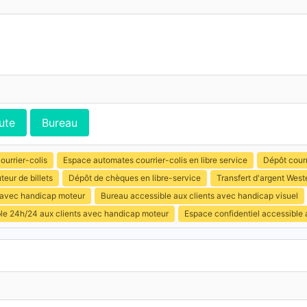
ute
Bureau
ourrier-colis
Espace automates courrier-colis en libre service
Dépôt courr
uteur de billets
Dépôt de chèques en libre-service
Transfert d'argent West
s avec handicap moteur
Bureau accessible aux clients avec handicap visuel
ible 24h/24 aux clients avec handicap moteur
Espace confidentiel accessible