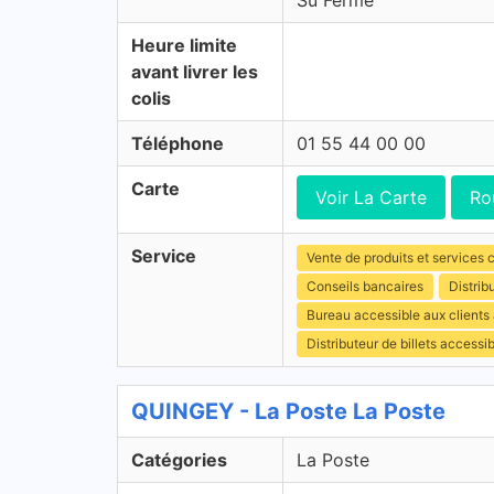
Su Fermé
Heure limite
avant livrer les
colis
Téléphone
01 55 44 00 00
Carte
Voir La Carte
Ro
Service
Vente de produits et services c
Conseils bancaires
Distrib
Bureau accessible aux client
Distributeur de billets access
QUINGEY - La Poste La Poste
Catégories
La Poste