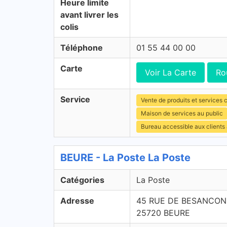
Heure limite
avant livrer les
colis
Téléphone
01 55 44 00 00
Carte
Voir La Carte
Ro
Service
Vente de produits et services c
Maison de services au public
Bureau accessible aux clients
BEURE - La Poste La Poste
Catégories
La Poste
Adresse
45 RUE DE BESANCON
25720 BEURE