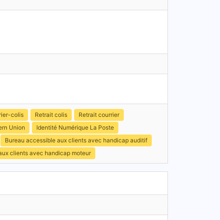
ier-colis
Retrait colis
Retrait courrier
ern Union
Identité Numérique La Poste
Bureau accessible aux clients avec handicap auditif
 aux clients avec handicap moteur