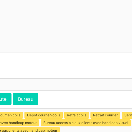
ute
Bureau
ourrier-colis
Dépôt courrier-colis
Retrait colis
Retrait courrier
Serv
s avec handicap moteur
Bureau accessible aux clients avec handicap visuel
e aux clients avec handicap moteur