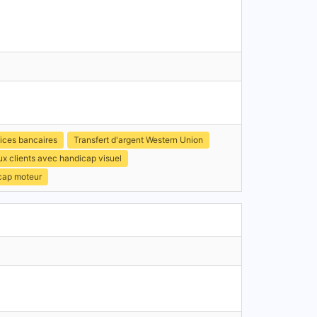
ices bancaires
Transfert d'argent Western Union
x clients avec handicap visuel
icap moteur