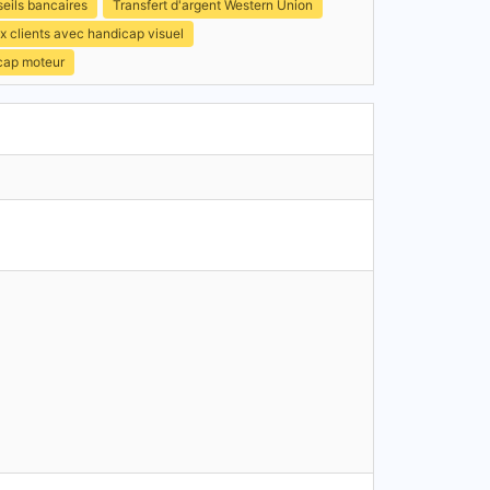
eils bancaires
Transfert d'argent Western Union
x clients avec handicap visuel
icap moteur