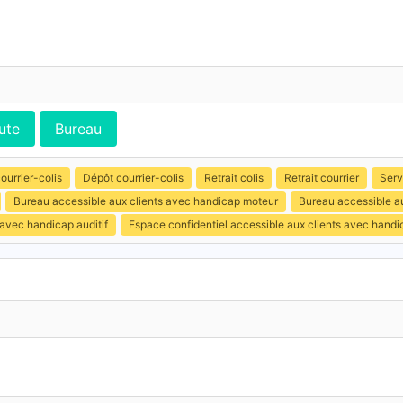
ute
Bureau
ourrier-colis
Dépôt courrier-colis
Retrait colis
Retrait courrier
Serv
Bureau accessible aux clients avec handicap moteur
Bureau accessible au
 avec handicap auditif
Espace confidentiel accessible aux clients avec hand