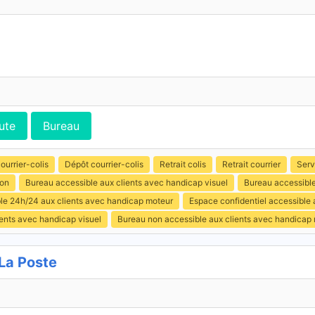
ute
Bureau
ourrier-colis
Dépôt courrier-colis
Retrait colis
Retrait courrier
Serv
ion
Bureau accessible aux clients avec handicap visuel
Bureau accessible
ible 24h/24 aux clients avec handicap moteur
Espace confidentiel accessible
ents avec handicap visuel
Bureau non accessible aux clients avec handicap
La Poste