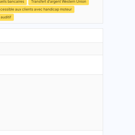
eils bancaires
Transfert d'argent Western Union
ccessible aux clients avec handicap moteur
auditif