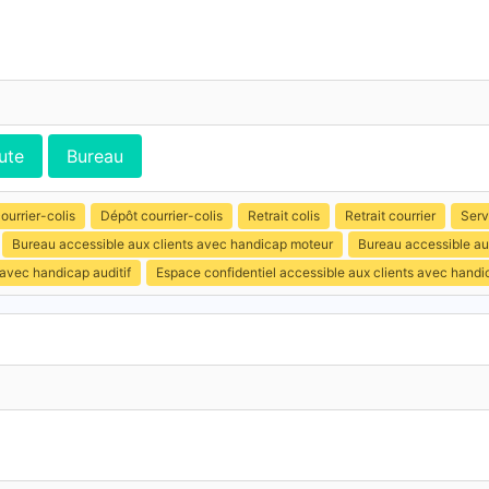
ute
Bureau
ourrier-colis
Dépôt courrier-colis
Retrait colis
Retrait courrier
Serv
Bureau accessible aux clients avec handicap moteur
Bureau accessible au
 avec handicap auditif
Espace confidentiel accessible aux clients avec hand