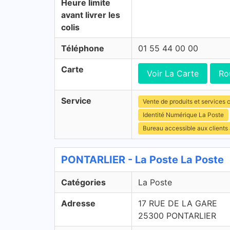
Heure limite
avant livrer les
colis
Téléphone
01 55 44 00 00
Carte
Voir La Carte
Ro
Service
Vente de produits et services c
Identité Numérique La Poste
Bureau accessible aux clients
PONTARLIER - La Poste La Poste
Catégories
La Poste
Adresse
17 RUE DE LA GARE
25300 PONTARLIER