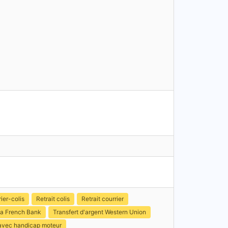
ier-colis
Retrait colis
Retrait courrier
a French Bank
Transfert d'argent Western Union
 avec handicap moteur