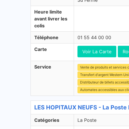
Su Fermé
Heure limite
avant livrer les
colis
Téléphone
01 55 44 00 00
Carte
Voir La Carte
Ro
Service
Vente de produits et services c
Transfert d'argent Western Un
Distributeur de billets access
Automates accessibles aux cli
LES HOPITAUX NEUFS - La Poste 
Catégories
La Poste