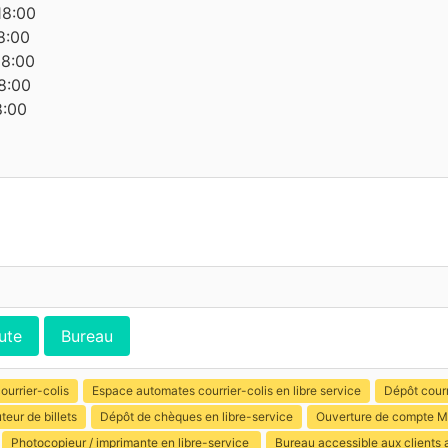
18:00
8:00
18:00
8:00
8:00
ute
Bureau
ourrier-colis
Espace automates courrier-colis en libre service
Dépôt courr
uteur de billets
Dépôt de chèques en libre-service
Ouverture de compte M
Photocopieur / imprimante en libre-service
Bureau accessible aux clients