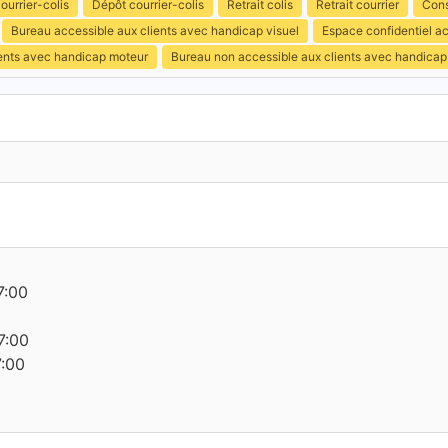
ourrier-colis
Dépôt courrier-colis
Retrait colis
Retrait courrier
Cons
Bureau accessible aux clients avec handicap visuel
Espace confidentiel a
ients avec handicap moteur
Bureau non accessible aux clients avec handicap 
7:00
7:00
7:00