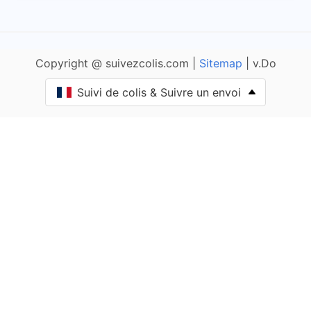
Adam-lès-Vercel
Copyright @ suivezcolis.com |
Sitemap
| v.Do
Aibre
Suivi de colis & Suivre un envoi
Aïssey
Bethoncourt
Allenjoie
Alliés
Allondans