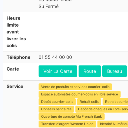
Su Fermé
Heure
limite
avant
livrer les
colis
Téléphone
01 55 44 00 00
Carte
Voir La Carte
Route
Bureau
Service
Vente de produits et services courrier-colis
Espace automates courrier-colis en libre service
Dépôt courrier-colis
Retrait colis
Retrait courrie
Conseils bancaires
Dépôt de chèques en libre-ser
Ouverture de compte Ma French Bank
Transfert d'argent Western Union
Identité Numériq