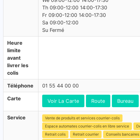
We 09:00-12:00 14:00-17:30
Th 09:00-12:00 14:00-17:30
Fr 09:00-12:00 14:00-17:30
Sa 09:00-12:00
Su Fermé
Heure
limite
avant
livrer les
colis
Téléphone
01 55 44 00 00
Carte
Voir La Carte
Route
Bureau
Service
Vente de produits et services courrier-colis
Espace automates courrier-colis en libre service
Dé
Retrait colis
Retrait courrier
Conseils bancaires