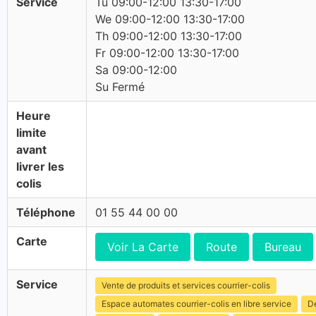
Service
Tu 09:00-12:00 13:30-17:00
We 09:00-12:00 13:30-17:00
Th 09:00-12:00 13:30-17:00
Fr 09:00-12:00 13:30-17:00
Sa 09:00-12:00
Su Fermé
Heure
limite
avant
livrer les
colis
Téléphone
01 55 44 00 00
Carte
Voir La Carte
Route
Bureau
Service
Vente de produits et services courrier-colis
Espace automates courrier-colis en libre service
Dé