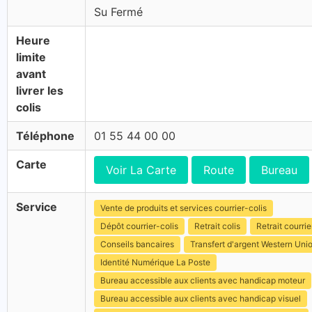
Su Fermé
Heure
limite
avant
livrer les
colis
Téléphone
01 55 44 00 00
Carte
Voir La Carte
Route
Bureau
Service
Vente de produits et services courrier-colis
Dépôt courrier-colis
Retrait colis
Retrait courrie
Conseils bancaires
Transfert d'argent Western Uni
Identité Numérique La Poste
Bureau accessible aux clients avec handicap moteur
Bureau accessible aux clients avec handicap visuel