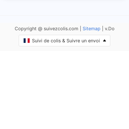
Adam-lès-Passavant
Adam-lès-Vercel
Copyright @ suivezcolis.com |
Sitemap
| v.Do
Aibre
Suivi de colis & Suivre un envoi
Aïssey
Bethoncourt
Allenjoie
Alliés
Allondans