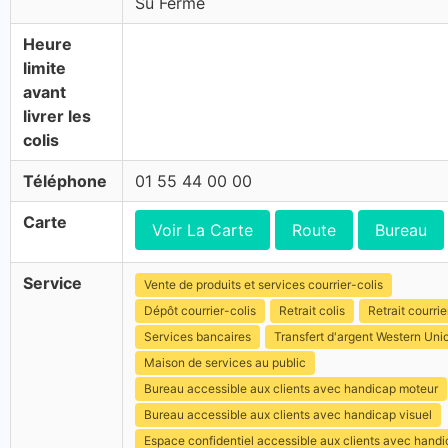
Su Fermé
Heure
limite
avant
livrer les
colis
Téléphone
01 55 44 00 00
Carte
Voir La Carte
Route
Bureau
Service
Vente de produits et services courrier-colis
Dépôt courrier-colis
Retrait colis
Retrait courrie
Services bancaires
Transfert d'argent Western Uni
Maison de services au public
Bureau accessible aux clients avec handicap moteur
Bureau accessible aux clients avec handicap visuel
Espace confidentiel accessible aux clients avec hand