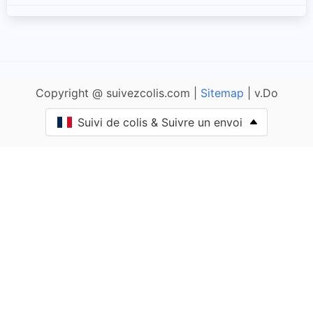
Adam-lès-Passavant
Adam-lès-Vercel
Copyright @ suivezcolis.com |
Sitemap
| v.Do
Aibre
Suivi de colis & Suivre un envoi
Aïssey
Bethoncourt
Allenjoie
Alliés
Allondans