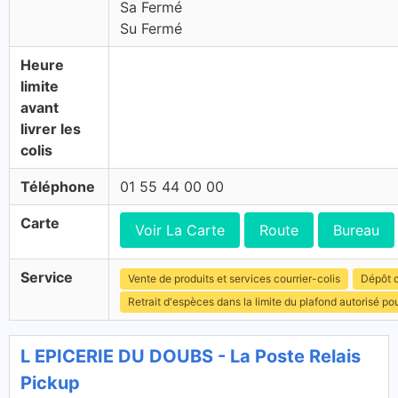
Sa Fermé
Su Fermé
Heure
limite
avant
livrer les
colis
Téléphone
01 55 44 00 00
Carte
Voir La Carte
Route
Bureau
Service
Vente de produits et services courrier-colis
Dépôt c
Retrait d'espèces dans la limite du plafond autorisé po
L EPICERIE DU DOUBS - La Poste Relais
Pickup