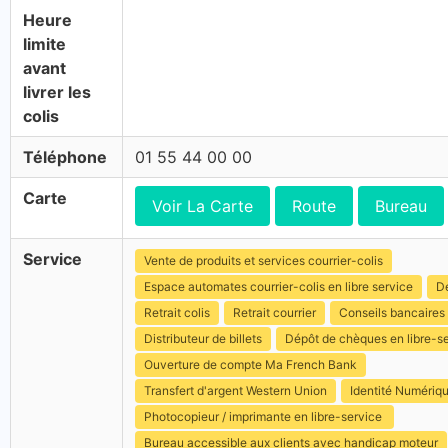
Heure
limite
avant
livrer les
colis
Téléphone
01 55 44 00 00
Carte
Voir La Carte
Route
Bureau
Service
Vente de produits et services courrier-colis
Espace automates courrier-colis en libre service
Dé
Retrait colis
Retrait courrier
Conseils bancaires
Distributeur de billets
Dépôt de chèques en libre-s
Ouverture de compte Ma French Bank
Transfert d'argent Western Union
Identité Numériq
Photocopieur / imprimante en libre-service
Bureau accessible aux clients avec handicap moteur