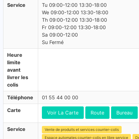
Service
Tu 09:00-12:00 13:30-18:00
We 09:00-12:00 13:30-18:00
Th 09:00-12:00 13:30-18:00
Fr 09:00-12:00 13:30-18:00
Sa 09:00-12:00
Su Fermé
Heure
limite
avant
livrer les
colis
Téléphone
01 55 44 00 00
Carte
Voir La Carte
Route
Bureau
Service
Vente de produits et services courrier-colis
Espace automates courrier-colis en libre service
Dé