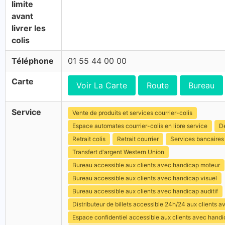
limite
avant
livrer les
colis
Téléphone
01 55 44 00 00
Carte
Voir La Carte
Route
Bureau
Service
Vente de produits et services courrier-colis
Espace automates courrier-colis en libre service
Dé
Retrait colis
Retrait courrier
Services bancaires
Transfert d'argent Western Union
Bureau accessible aux clients avec handicap moteur
Bureau accessible aux clients avec handicap visuel
Bureau accessible aux clients avec handicap auditif
Distributeur de billets accessible 24h/24 aux clients 
Espace confidentiel accessible aux clients avec hand