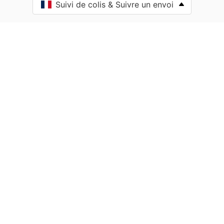
Suivi de colis & Suivre un envoi
Aïssey
Bethoncourt
Allenjoie
Alliés
Allondans
Amagney
Amancey
Amathay-Vésigneux