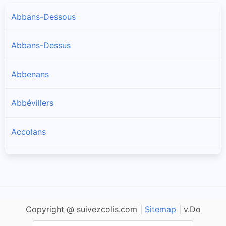
Abbans-Dessous
Abbans-Dessus
Abbenans
Abbévillers
Accolans
Adam-lès-Passavant
Adam-lès-Vercel
Copyright @ suivezcolis.com |
Sitemap
| v.Do
Aibre