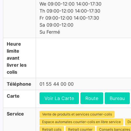
We 09:00-12:00 14:00-17:30
Th 09:00-12:00 14:00-17:30
Fr 09:00-12:00 14:00-17:30
Sa 09:00-12:00
Su Fermé
Heure
limite
avant
livrer les
colis
Téléphone
01 55 44 00 00
Carte
Voir La Carte
Route
Bureau
Service
Vente de produits et services courrier-colis
Espace automates courrier-colis en libre service
Dé
Retrait colis
Retrait courrier
Conseils bancaires