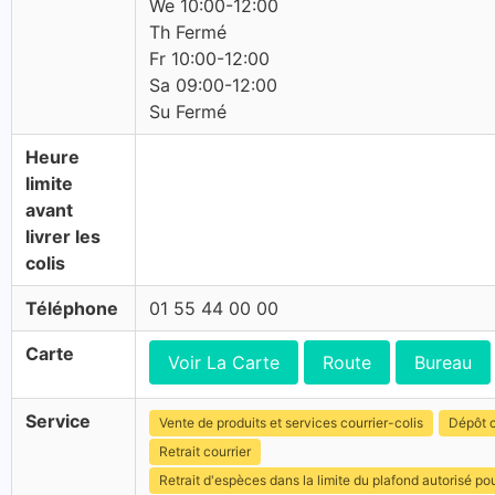
We 10:00-12:00
Th Fermé
Fr 10:00-12:00
Sa 09:00-12:00
Su Fermé
Heure
limite
avant
livrer les
colis
Téléphone
01 55 44 00 00
Carte
Voir La Carte
Route
Bureau
Service
Vente de produits et services courrier-colis
Dépôt c
Retrait courrier
Retrait d'espèces dans la limite du plafond autorisé po