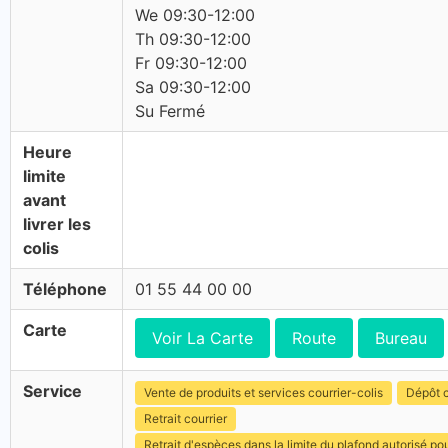
We 09:30-12:00
Th 09:30-12:00
Fr 09:30-12:00
Sa 09:30-12:00
Su Fermé
Heure
limite
avant
livrer les
colis
Téléphone
01 55 44 00 00
Carte
Voir La Carte
Route
Bureau
Service
Vente de produits et services courrier-colis
Dépôt c
Retrait courrier
Retrait d'espèces dans la limite du plafond autorisé po