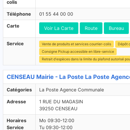
colis
Téléphone
01 55 44 00 00
Carte
Voir La Carte
Route
Bureau
Service
Vente de produits et services courrier-colis
Dépôt c
Consigne Pickup accessible en libre-service
Retrait d'espèces dans la limite du plafond autorisé po
CENSEAU Mairie - La Poste La Poste Agen
Catégories
La Poste Agence Communale
Adresse
1 RUE DU MAGASIN
39250 CENSEAU
Horaires
Mo 09:30-12:00
Service
Tu 09:30-12:00