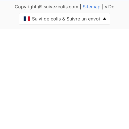
Copyright @ suivezcolis.com |
Sitemap
| v.Do
Aibre
Suivi de colis & Suivre un envoi
Aïssey
Bethoncourt
Allenjoie
Alliés
Allondans
Amagney
Amancey