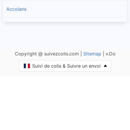
Accolans
Adam-lès-Passavant
Adam-lès-Vercel
Copyright @ suivezcolis.com |
Sitemap
| v.Do
Aibre
Suivi de colis & Suivre un envoi
Aïssey
Bethoncourt
Allenjoie
Alliés