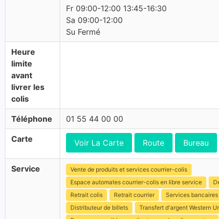
Fr 09:00-12:00 13:45-16:30
Sa 09:00-12:00
Su Fermé
Heure
limite
avant
livrer les
colis
Téléphone
01 55 44 00 00
Carte
Voir La Carte
Route
Bureau
Service
Vente de produits et services courrier-colis
Espace automates courrier-colis en libre service
Dé
Retrait colis
Retrait courrier
Services bancaires
Distributeur de billets
Transfert d'argent Western U