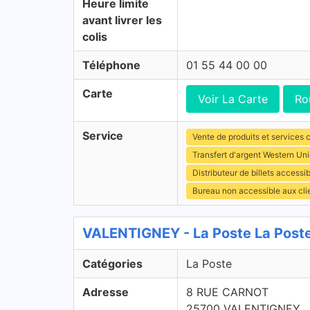
Heure limite
avant livrer les
colis
Téléphone
01 55 44 00 00
Carte
Voir La Carte
Ro
Service
Vente de produits et services c
Transfert d'argent Western Un
Distributeur de billets access
Bureau non accessible aux cl
VALENTIGNEY - La Poste La Post
Catégories
La Poste
Adresse
8 RUE CARNOT
25700 VALENTIGNEY