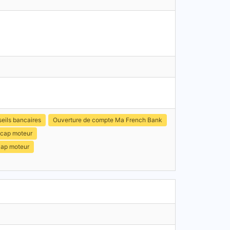
eils bancaires
Ouverture de compte Ma French Bank
icap moteur
cap moteur