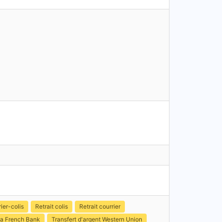
ier-colis
Retrait colis
Retrait courrier
a French Bank
Transfert d'argent Western Union