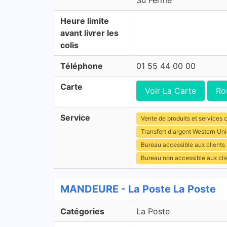
Su Fermé
Heure limite
avant livrer les
colis
Téléphone
01 55 44 00 00
Carte
Voir La Carte
Ro
Service
Vente de produits et services c
Transfert d'argent Western Un
Bureau accessible aux clients
Bureau non accessible aux cli
MANDEURE - La Poste La Poste
Catégories
La Poste