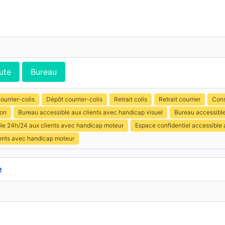
ute
Bureau
ourrier-colis
Dépôt courrier-colis
Retrait colis
Retrait courrier
Cons
ion
Bureau accessible aux clients avec handicap visuel
Bureau accessible
ible 24h/24 aux clients avec handicap moteur
Espace confidentiel accessible
ients avec handicap moteur
e