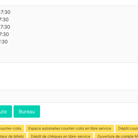
17:30
7:30
17:30
7:30
7:30
ute
Bureau
ourrier-colis
Espace automates courrier-colis en libre service
Dépôt courr
uteur de billets
Dépôt de chèques en libre-service
Ouverture de compte M