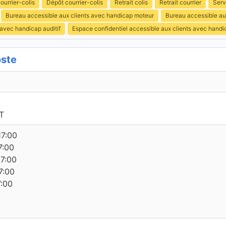
ourrier-colis
Dépôt courrier-colis
Retrait colis
Retrait courrier
Serv
Bureau accessible aux clients avec handicap moteur
Bureau accessible au
 avec handicap auditif
Espace confidentiel accessible aux clients avec hand
ste
T
17:00
7:00
17:00
7:00
7:00