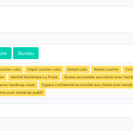
ute
Bureau
ourrier-colis
Dépôt courrier-colis
Retrait colis
Retrait courrier
Cons
ion
Identité Numérique La Poste
Bureau accessible aux clients avec hand
 avec handicap visuel
Espace confidentiel accessible aux clients avec handi
ents avec handicap auditif