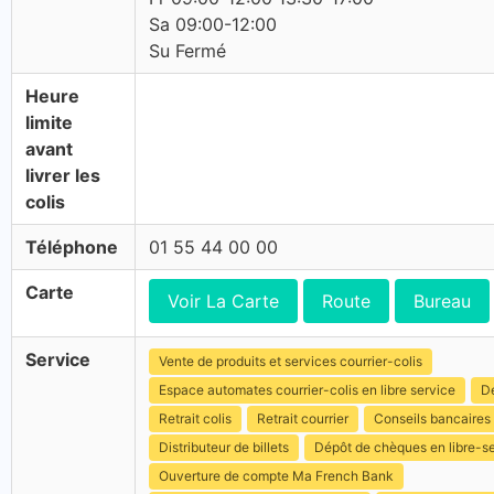
Sa 09:00-12:00
Su Fermé
Heure
limite
avant
livrer les
colis
Téléphone
01 55 44 00 00
Carte
Voir La Carte
Route
Bureau
Service
Vente de produits et services courrier-colis
Espace automates courrier-colis en libre service
Dé
Retrait colis
Retrait courrier
Conseils bancaires
Distributeur de billets
Dépôt de chèques en libre-s
Ouverture de compte Ma French Bank