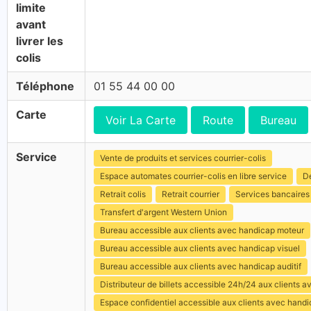
limite
avant
livrer les
colis
Téléphone
01 55 44 00 00
Carte
Voir La Carte
Route
Bureau
Service
Vente de produits et services courrier-colis
Espace automates courrier-colis en libre service
Dé
Retrait colis
Retrait courrier
Services bancaires
Transfert d'argent Western Union
Bureau accessible aux clients avec handicap moteur
Bureau accessible aux clients avec handicap visuel
Bureau accessible aux clients avec handicap auditif
Distributeur de billets accessible 24h/24 aux clients 
Espace confidentiel accessible aux clients avec hand