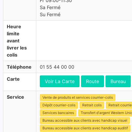
Fr 09:00-11:30
Sa Fermé
Su Fermé
Heure
limite
avant
livrer les
colis
Téléphone
01 55 44 00 00
Carte
Voir La Carte
Route
Bureau
Service
Vente de produits et services courrier-colis
Dépôt courrier-colis
Retrait colis
Retrait courrie
Services bancaires
Transfert d'argent Western Uni
Bureau accessible aux clients avec handicap visuel
Bureau accessible aux clients avec handicap auditif