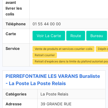
avant
livrer les
colis
Téléphone
01 55 44 00 00
Carte
Voir La Carte
Route
Bureau
Service
Vente de produits et services courrier-colis
Dépôt c
Retrait courrier
Retrait d'espèces dans la limite du plafond autorisé po
PIERREFONTAINE LES VARANS Buraliste
- La Poste La Poste Relais
Catégories
La Poste Relais
Adresse
39 GRANDE RUE