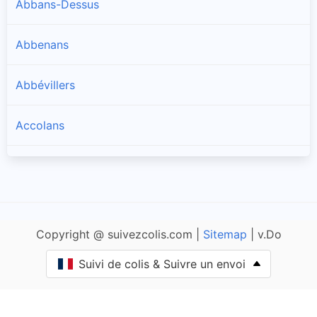
Abbans-Dessus
Abbenans
Abbévillers
Accolans
Adam-lès-Passavant
Adam-lès-Vercel
Copyright @ suivezcolis.com |
Sitemap
| v.Do
Aibre
Suivi de colis & Suivre un envoi
Aïssey