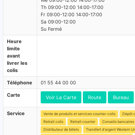
We 09:00-12:00 14:00-17:00
Th 09:00-12:00 14:00-17:00
Fr 09:00-12:00 14:00-17:00
Sa 09:00-12:00
Su Fermé
Heure
limite
avant
livrer les
colis
Téléphone
01 55 44 00 00
Carte
Voir La Carte
Route
Bureau
Service
Vente de produits et services courrier-colis
Dépôt c
Retrait colis
Retrait courrier
Conseils bancaires
Distributeur de billets
Transfert d'argent Western U