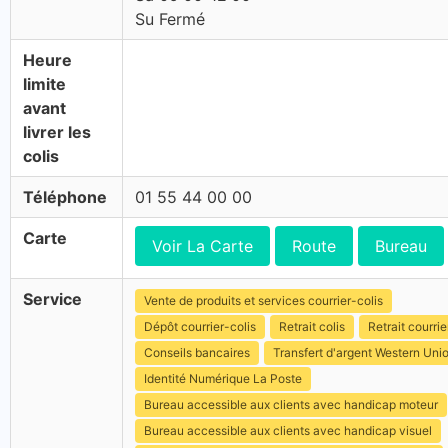
Su Fermé
Heure
limite
avant
livrer les
colis
Téléphone
01 55 44 00 00
Carte
Voir La Carte
Route
Bureau
Service
Vente de produits et services courrier-colis
Dépôt courrier-colis
Retrait colis
Retrait courrie
Conseils bancaires
Transfert d'argent Western Uni
Identité Numérique La Poste
Bureau accessible aux clients avec handicap moteur
Bureau accessible aux clients avec handicap visuel