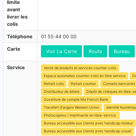
limite
avant
livrer les
colis
Téléphone
01 55 44 00 00
Carte
Voir La Carte
Route
Bureau
Service
Vente de produits et services courrier-colis
Espace automates courrier-colis en libre service
Dé
Retrait colis
Retrait courrier
Conseils bancaires
Distributeur de billets
Dépôt de chèques en libre-s
Ouverture de compte Ma French Bank
Transfert d'argent Western Union
Identité Numériq
Photocopieur / imprimante en libre-service
Bureau accessible aux clients avec handicap moteur
Bureau accessible aux clients avec handicap visuel