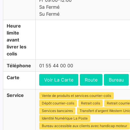
Fr 09:00-12:00
Sa Fermé
Su Fermé
Heure
limite
avant
livrer les
colis
Téléphone
01 55 44 00 00
Carte
Voir La Carte
Route
Bureau
Service
Vente de produits et services courrier-colis
Dépôt courrier-colis
Retrait colis
Retrait courrie
Services bancaires
Transfert d'argent Western Uni
Identité Numérique La Poste
Bureau accessible aux clients avec handicap moteur