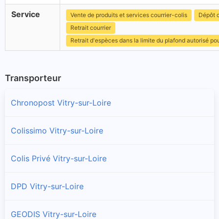
Service
Vente de produits et services courrier-colis
Dépôt c
Retrait courrier
Retrait d'espèces dans la limite du plafond autorisé po
Transporteur
Chronopost Vitry-sur-Loire
Colissimo Vitry-sur-Loire
Colis Privé Vitry-sur-Loire
DPD Vitry-sur-Loire
GEODIS Vitry-sur-Loire