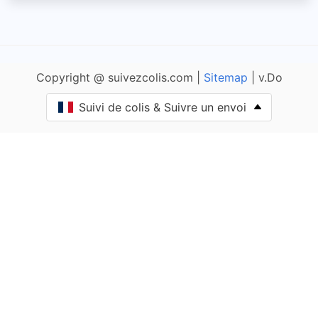
Amanzé
Ameugny
Copyright @ suivezcolis.com |
Sitemap
| v.Do
Anglure-sous-Dun
Suivi de colis & Suivre un envoi
Anost
Antully
Anzy-le-Duc
Artaix
Authumes