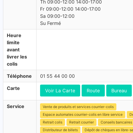
Th 09:00-12:00 14:00-17:00
Fr 09:00-12:00 14:00-17:00
Sa 09:00-12:00
Su Fermé
Heure
limite
avant
livrer les
colis
Téléphone
01 55 44 00 00
Carte
Voir La Carte
Route
Bureau
Service
Vente de produits et services courrier-colis
Espace automates courrier-colis en libre service
Dé
Retrait colis
Retrait courrier
Conseils bancaires
Distributeur de billets
Dépôt de chèques en libre-s