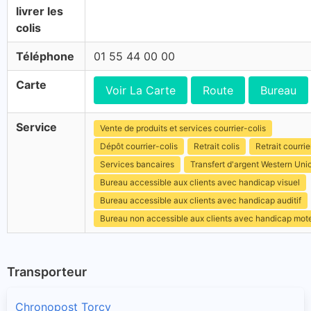
livrer les
colis
Téléphone
01 55 44 00 00
Carte
Voir La Carte
Route
Bureau
Service
Vente de produits et services courrier-colis
Dépôt courrier-colis
Retrait colis
Retrait courrie
Services bancaires
Transfert d'argent Western Uni
Bureau accessible aux clients avec handicap visuel
Bureau accessible aux clients avec handicap auditif
Bureau non accessible aux clients avec handicap mot
Transporteur
Chronopost Torcy