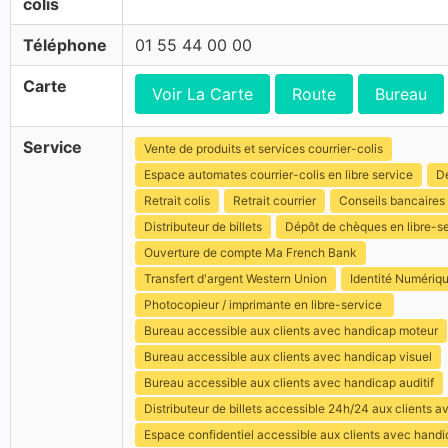
colis
Téléphone
01 55 44 00 00
Carte
Voir La Carte
Route
Bureau
Service
Vente de produits et services courrier-colis
Espace automates courrier-colis en libre service
Dé
Retrait colis
Retrait courrier
Conseils bancaires
Distributeur de billets
Dépôt de chèques en libre-s
Ouverture de compte Ma French Bank
Transfert d'argent Western Union
Identité Numériq
Photocopieur / imprimante en libre-service
Bureau accessible aux clients avec handicap moteur
Bureau accessible aux clients avec handicap visuel
Bureau accessible aux clients avec handicap auditif
Distributeur de billets accessible 24h/24 aux clients 
Espace confidentiel accessible aux clients avec hand