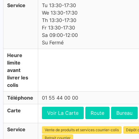
Service
Tu 13:30-17:30
We 13:30-17:30
Th 13:30-17:30
Fr 13:30-17:30
Sa 09:00-12:00
Su Fermé
Heure
limite
avant
livrer les
colis
Téléphone
01 55 44 00 00
Carte
Voir La Carte
Route
Bureau
Service
Vente de produits et services courrier-colis
Dépôt c
Retrait courrier