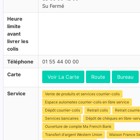
Su Fermé
Heure
limite
avant
livrer les
colis
Téléphone
01 55 44 00 00
Carte
Voir La Carte
Route
Bureau
Service
Vente de produits et services courrier-colis
Espace automates courrier-colis en libre service
Dépôt courrier-colis
Retrait colis
Retrait courrie
Services bancaires
Dépôt de chèques en libre-ser
Ouverture de compte Ma French Bank
Transfert d'argent Western Union
Maison France S