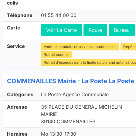
colis
Téléphone
01 55 44 00 00
Carte
Voir La Carte
Route
Bureau
Service
Vente de produits et services courrier-colis
Dépôt c
Retrait courrier
Retrait d'espèces dans la limite du plafond autorisé po
COMMENAILLES Mairie - La Poste La Post
Catégories
La Poste Agence Communale
Adresse
35 PLACE DU GENERAL MICHELIN
MAIRIE
39140 COMMENAILLES
Horaires
Mo 13:30-17:30