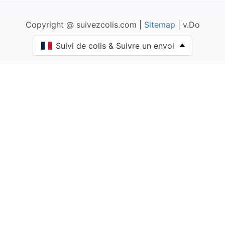
Ameugny
Copyright @ suivezcolis.com |
Sitemap
| v.Do
Anglure-sous-Dun
Suivi de colis & Suivre un envoi
Anost
Antully
Anzy-le-Duc
Artaix
Authumes
Autun