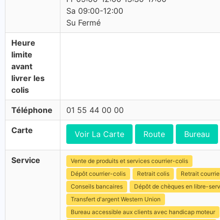
Sa 09:00-12:00
Su Fermé
Heure
limite
avant
livrer les
colis
Téléphone
01 55 44 00 00
Carte
Voir La Carte
Route
Bureau
Service
Vente de produits et services courrier-colis
Dépôt courrier-colis
Retrait colis
Retrait courrie
Conseils bancaires
Dépôt de chèques en libre-ser
Transfert d'argent Western Union
Bureau accessible aux clients avec handicap moteur