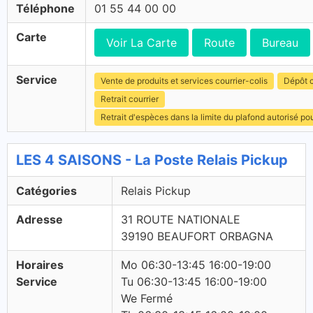
Téléphone
01 55 44 00 00
Carte
Voir La Carte
Route
Bureau
Service
Vente de produits et services courrier-colis
Dépôt c
Retrait courrier
Retrait d'espèces dans la limite du plafond autorisé po
LES 4 SAISONS - La Poste Relais Pickup
Catégories
Relais Pickup
Adresse
31 ROUTE NATIONALE
39190 BEAUFORT ORBAGNA
Horaires
Mo 06:30-13:45 16:00-19:00
Service
Tu 06:30-13:45 16:00-19:00
We Fermé