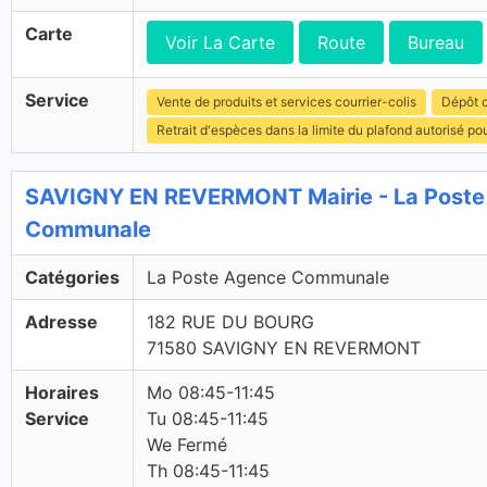
Carte
Voir La Carte
Route
Bureau
Service
Vente de produits et services courrier-colis
Dépôt c
Retrait d'espèces dans la limite du plafond autorisé po
SAVIGNY EN REVERMONT Mairie - La Poste
Communale
Catégories
La Poste Agence Communale
Adresse
182 RUE DU BOURG
71580 SAVIGNY EN REVERMONT
Horaires
Mo 08:45-11:45
Service
Tu 08:45-11:45
We Fermé
Th 08:45-11:45