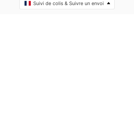
Suivi de colis & Suivre un envoi
Anost
Antully
Anzy-le-Duc
Artaix
Authumes
Autun
Auxy
Azé