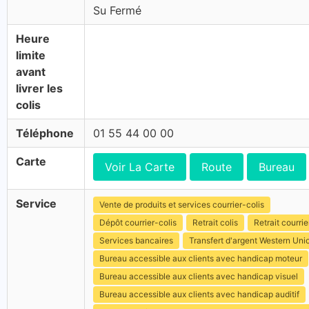
Su Fermé
Heure
limite
avant
livrer les
colis
Téléphone
01 55 44 00 00
Carte
Voir La Carte
Route
Bureau
Service
Vente de produits et services courrier-colis
Dépôt courrier-colis
Retrait colis
Retrait courrie
Services bancaires
Transfert d'argent Western Uni
Bureau accessible aux clients avec handicap moteur
Bureau accessible aux clients avec handicap visuel
Bureau accessible aux clients avec handicap auditif