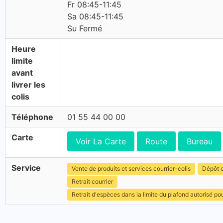
Fr 08:45-11:45
Sa 08:45-11:45
Su Fermé
Heure
limite
avant
livrer les
colis
Téléphone
01 55 44 00 00
Carte
Voir La Carte
Route
Bureau
Service
Vente de produits et services courrier-colis
Dépôt c
Retrait courrier
Retrait d'espèces dans la limite du plafond autorisé po