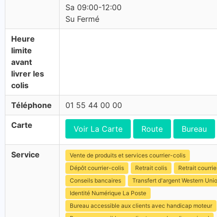
Sa 09:00-12:00
Su Fermé
Heure
limite
avant
livrer les
colis
Téléphone
01 55 44 00 00
Carte
Voir La Carte
Route
Bureau
Service
Vente de produits et services courrier-colis
Dépôt courrier-colis
Retrait colis
Retrait courrie
Conseils bancaires
Transfert d'argent Western Uni
Identité Numérique La Poste
Bureau accessible aux clients avec handicap moteur