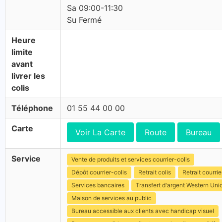
Sa 09:00-11:30
Su Fermé
Heure
limite
avant
livrer les
colis
Téléphone
01 55 44 00 00
Carte
Voir La Carte
Route
Bureau
Service
Vente de produits et services courrier-colis
Dépôt courrier-colis
Retrait colis
Retrait courrie
Services bancaires
Transfert d'argent Western Uni
Maison de services au public
Bureau accessible aux clients avec handicap visuel