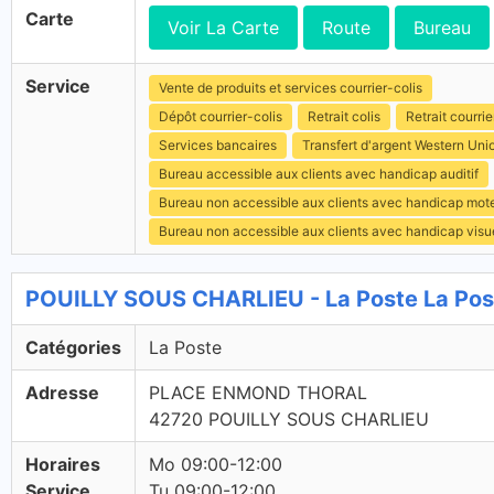
Carte
Voir La Carte
Route
Bureau
Service
Vente de produits et services courrier-colis
Dépôt courrier-colis
Retrait colis
Retrait courrie
Services bancaires
Transfert d'argent Western Uni
Bureau accessible aux clients avec handicap auditif
Bureau non accessible aux clients avec handicap mot
Bureau non accessible aux clients avec handicap visu
POUILLY SOUS CHARLIEU - La Poste La Pos
Catégories
La Poste
Adresse
PLACE ENMOND THORAL
42720 POUILLY SOUS CHARLIEU
Horaires
Mo 09:00-12:00
Service
Tu 09:00-12:00