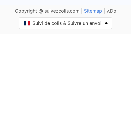
Copyright @ suivezcolis.com |
Sitemap
| v.Do
Anglure-sous-Dun
Suivi de colis & Suivre un envoi
Anost
Antully
Anzy-le-Duc
Artaix
Authumes
Autun