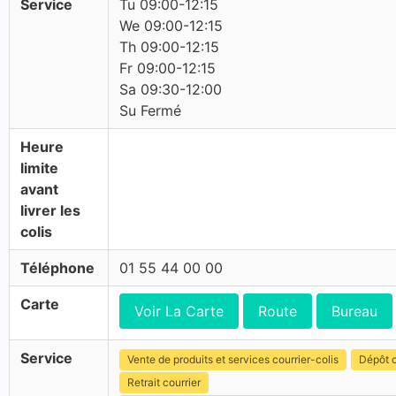
Service
Tu 09:00-12:15
We 09:00-12:15
Th 09:00-12:15
Fr 09:00-12:15
Sa 09:30-12:00
Su Fermé
Heure
limite
avant
livrer les
colis
Téléphone
01 55 44 00 00
Carte
Voir La Carte
Route
Bureau
Service
Vente de produits et services courrier-colis
Dépôt c
Retrait courrier