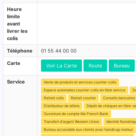
Heure
limite
avant
livrer les
colis
Téléphone
01 55 44 00 00
Carte
Voir La Carte
Route
Bureau
Service
Vente de produits et services courrier-colis
Espace automates courrier-colis en libre service
Dé
Retrait colis
Retrait courrier
Conseils bancaires
Distributeur de billets
Dépôt de chèques en libre-s
Ouverture de compte Ma French Bank
Transfert d'argent Western Union
Identité Numériq
Bureau accessible aux clients avec handicap moteur