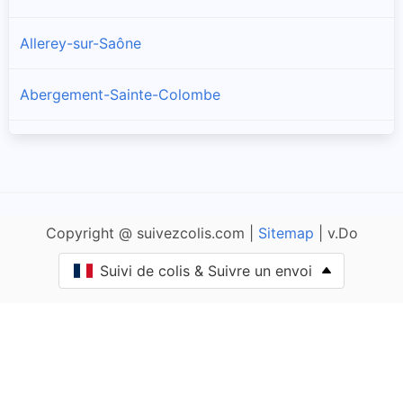
Allerey-sur-Saône
Abergement-Sainte-Colombe
Amanzé
Ameugny
Copyright @ suivezcolis.com |
Sitemap
| v.Do
Anglure-sous-Dun
Suivi de colis & Suivre un envoi
Anost
Antully
Anzy-le-Duc