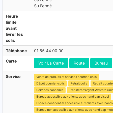
Su Fermé
Heure
limite
avant
livrer les
colis
Téléphone
01 55 44 00 00
Carte
Voir La Carte
Route
Bureau
Service
Vente de produits et services courrier-colis
Dépôt courrier-colis
Retrait colis
Retrait courrie
Services bancaires
Transfert d'argent Western Uni
Bureau accessible aux clients avec handicap visuel
Espace confidentiel accessible aux clients avec hand
Bureau non accessible aux clients avec handicap mot