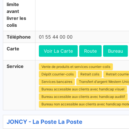
limite
avant
livrer les
colis
Téléphone
01 55 44 00 00
Carte
Voir La Carte
Route
Bureau
Service
Vente de produits et services courrier-colis
Dépôt courrier-colis
Retrait colis
Retrait courrie
Services bancaires
Transfert d'argent Western Uni
Bureau accessible aux clients avec handicap visuel
Bureau accessible aux clients avec handicap auditif
Bureau non accessible aux clients avec handicap mot
JONCY - La Poste La Poste