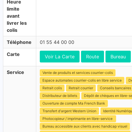
Heure
limite
avant
livrer les
colis
Téléphone
01 55 44 00 00
Carte
Voir La Carte
Route
Bureau
Service
Vente de produits et services courrier-colis
Espace automates courrier-colis en libre service
Dé
Retrait colis
Retrait courrier
Conseils bancaires
Distributeur de billets
Dépôt de chèques en libre-s
Ouverture de compte Ma French Bank
Transfert d'argent Western Union
Identité Numériq
Photocopieur / imprimante en libre-service
Bureau accessible aux clients avec handicap visuel