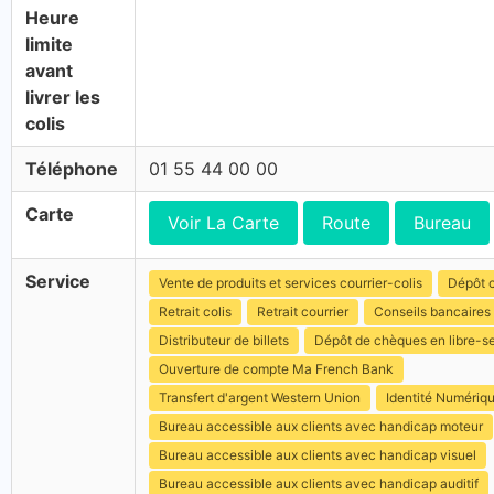
Heure
limite
avant
livrer les
colis
Téléphone
01 55 44 00 00
Carte
Voir La Carte
Route
Bureau
Service
Vente de produits et services courrier-colis
Dépôt c
Retrait colis
Retrait courrier
Conseils bancaires
Distributeur de billets
Dépôt de chèques en libre-s
Ouverture de compte Ma French Bank
Transfert d'argent Western Union
Identité Numériq
Bureau accessible aux clients avec handicap moteur
Bureau accessible aux clients avec handicap visuel
Bureau accessible aux clients avec handicap auditif