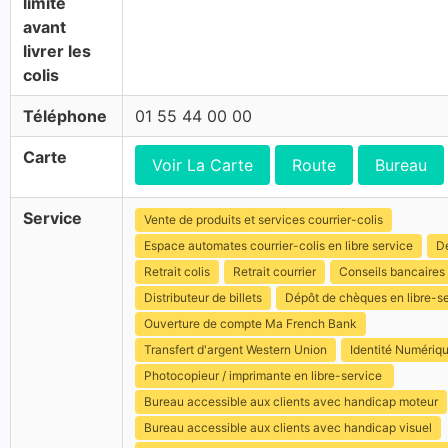
limite
avant
livrer les
colis
Téléphone
01 55 44 00 00
Carte
Voir La Carte
Route
Bureau
Service
Vente de produits et services courrier-colis
Espace automates courrier-colis en libre service
Dé
Retrait colis
Retrait courrier
Conseils bancaires
Distributeur de billets
Dépôt de chèques en libre-s
Ouverture de compte Ma French Bank
Transfert d'argent Western Union
Identité Numériq
Photocopieur / imprimante en libre-service
Bureau accessible aux clients avec handicap moteur
Bureau accessible aux clients avec handicap visuel