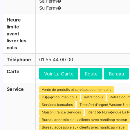
Sa Ferm�
Su Ferm�
Heure
limite
avant
livrer les
colis
Téléphone
01 55 44 00 00
Carte
Voir La Carte
Route
Bureau
Service
Vente de produits et services courrier-colis
D�p�t courrier-colis
Retrait colis
Retrait courr
Services bancaires
Transfert d'argent Western Uni
Maison France Services
Identit� Num�rique La P
Bureau accessible aux clients avec handicap moteur
Bureau accessible aux clients avec handicap visuel