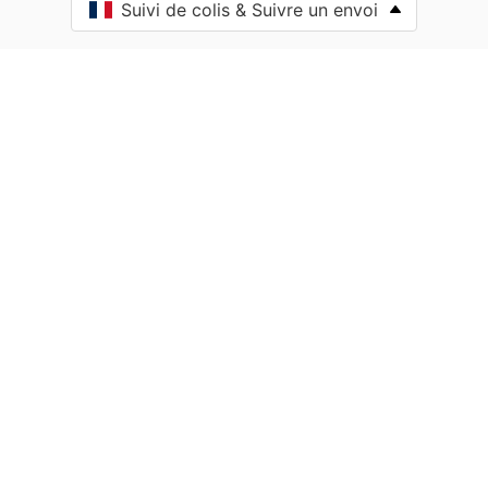
Suivi de colis & Suivre un envoi
Anost
Antully
Anzy-le-Duc
Artaix
Authumes
Autun
Auxy
Azé