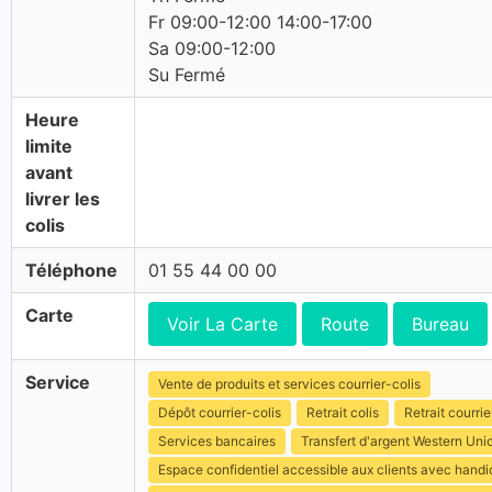
Fr 09:00-12:00 14:00-17:00
Sa 09:00-12:00
Su Fermé
Heure
limite
avant
livrer les
colis
Téléphone
01 55 44 00 00
Carte
Voir La Carte
Route
Bureau
Service
Vente de produits et services courrier-colis
Dépôt courrier-colis
Retrait colis
Retrait courrie
Services bancaires
Transfert d'argent Western Uni
Espace confidentiel accessible aux clients avec hand