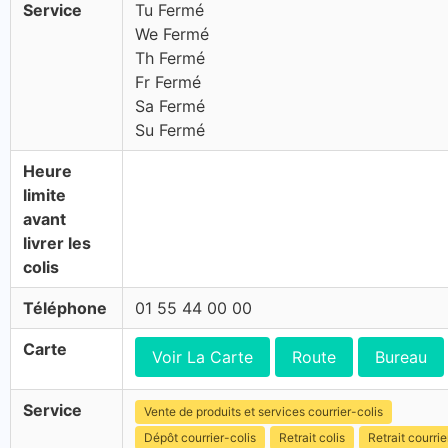
Service
Tu Fermé
We Fermé
Th Fermé
Fr Fermé
Sa Fermé
Su Fermé
Heure
limite
avant
livrer les
colis
Téléphone
01 55 44 00 00
Carte
Voir La Carte
Route
Bureau
Service
Vente de produits et services courrier-colis
Dépôt courrier-colis
Retrait colis
Retrait courrie