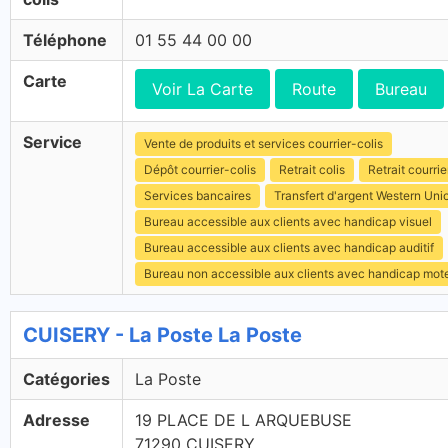
Téléphone
01 55 44 00 00
Carte
Voir La Carte
Route
Bureau
Service
Vente de produits et services courrier-colis
Dépôt courrier-colis
Retrait colis
Retrait courrie
Services bancaires
Transfert d'argent Western Uni
Bureau accessible aux clients avec handicap visuel
Bureau accessible aux clients avec handicap auditif
Bureau non accessible aux clients avec handicap mot
CUISERY - La Poste La Poste
Catégories
La Poste
Adresse
19 PLACE DE L ARQUEBUSE
71290 CUISERY