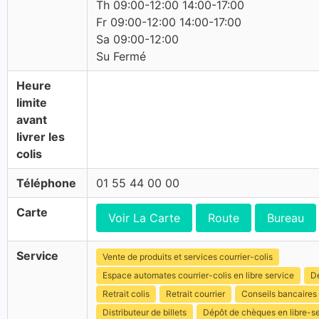
Th 09:00-12:00 14:00-17:00
Fr 09:00-12:00 14:00-17:00
Sa 09:00-12:00
Su Fermé
Heure
limite
avant
livrer les
colis
Téléphone
01 55 44 00 00
Carte
Voir La Carte
Route
Bureau
Service
Vente de produits et services courrier-colis
Espace automates courrier-colis en libre service
Dé
Retrait colis
Retrait courrier
Conseils bancaires
Distributeur de billets
Dépôt de chèques en libre-s