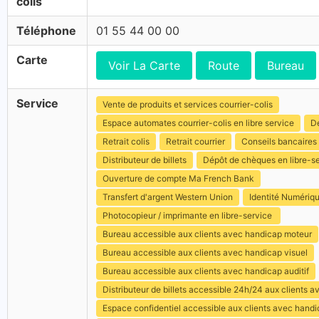
colis
Téléphone
01 55 44 00 00
Carte
Voir La Carte
Route
Bureau
Service
Vente de produits et services courrier-colis
Espace automates courrier-colis en libre service
Dé
Retrait colis
Retrait courrier
Conseils bancaires
Distributeur de billets
Dépôt de chèques en libre-s
Ouverture de compte Ma French Bank
Transfert d'argent Western Union
Identité Numériq
Photocopieur / imprimante en libre-service
Bureau accessible aux clients avec handicap moteur
Bureau accessible aux clients avec handicap visuel
Bureau accessible aux clients avec handicap auditif
Distributeur de billets accessible 24h/24 aux clients 
Espace confidentiel accessible aux clients avec hand