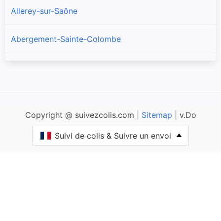
Allerey-sur-Saône
Abergement-Sainte-Colombe
Amanzé
Ameugny
Copyright @ suivezcolis.com |
Sitemap
| v.Do
Anglure-sous-Dun
Suivi de colis & Suivre un envoi
Anost
Antully
Anzy-le-Duc