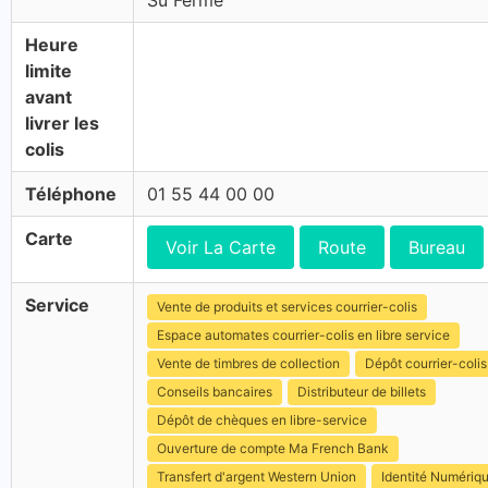
Su Fermé
Heure
limite
avant
livrer les
colis
Téléphone
01 55 44 00 00
Carte
Voir La Carte
Route
Bureau
Service
Vente de produits et services courrier-colis
Espace automates courrier-colis en libre service
Vente de timbres de collection
Dépôt courrier-colis
Conseils bancaires
Distributeur de billets
Dépôt de chèques en libre-service
Ouverture de compte Ma French Bank
Transfert d'argent Western Union
Identité Numériq