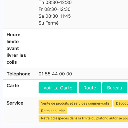
Th 08:30-12:30
Fr 08:30-12:30
Sa 08:30-11:45
Su Fermé
Heure
limite
avant
livrer les
colis
Téléphone
01 55 44 00 00
Carte
Voir La Carte
Route
Bureau
Service
Vente de produits et services courrier-colis
Dépôt c
Retrait courrier
Retrait d'espèces dans la limite du plafond autorisé po