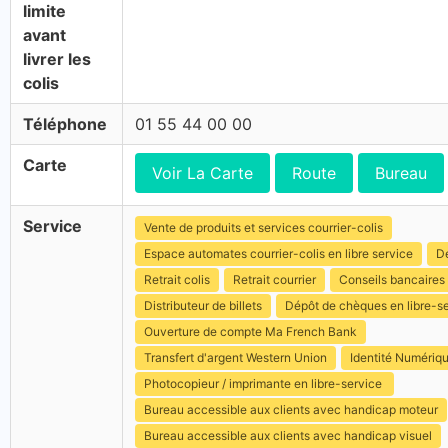
limite
avant
livrer les
colis
Téléphone
01 55 44 00 00
Carte
Voir La Carte
Route
Bureau
Service
Vente de produits et services courrier-colis
Espace automates courrier-colis en libre service
Dé
Retrait colis
Retrait courrier
Conseils bancaires
Distributeur de billets
Dépôt de chèques en libre-s
Ouverture de compte Ma French Bank
Transfert d'argent Western Union
Identité Numériq
Photocopieur / imprimante en libre-service
Bureau accessible aux clients avec handicap moteur
Bureau accessible aux clients avec handicap visuel