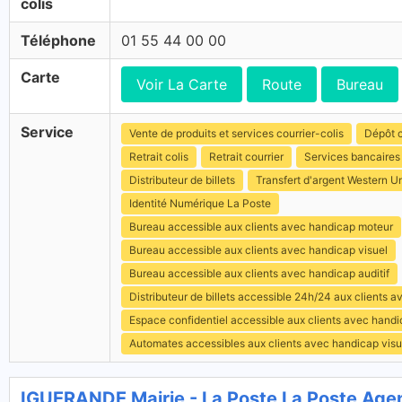
colis
Téléphone
01 55 44 00 00
Carte
Voir La Carte
Route
Bureau
Service
Vente de produits et services courrier-colis
Dépôt c
Retrait colis
Retrait courrier
Services bancaires
Distributeur de billets
Transfert d'argent Western U
Identité Numérique La Poste
Bureau accessible aux clients avec handicap moteur
Bureau accessible aux clients avec handicap visuel
Bureau accessible aux clients avec handicap auditif
Distributeur de billets accessible 24h/24 aux clients 
Espace confidentiel accessible aux clients avec hand
Automates accessibles aux clients avec handicap visu
IGUERANDE Mairie - La Poste La Poste Ag