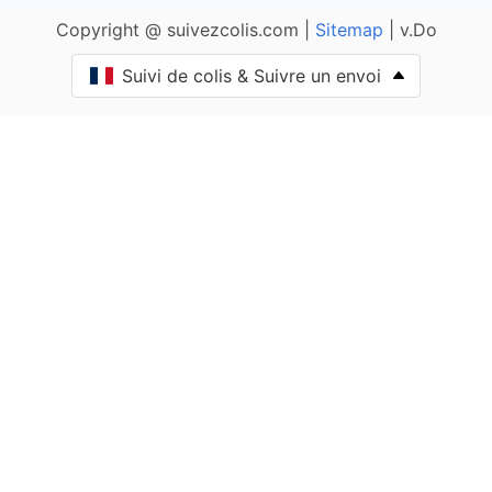
Copyright @ suivezcolis.com |
Sitemap
| v.Do
Anglure-sous-Dun
Suivi de colis & Suivre un envoi
Anost
Antully
Anzy-le-Duc
Artaix
Authumes
Autun
Auxy