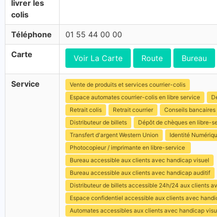
livrer les
colis
Téléphone
01 55 44 00 00
Carte
Voir La Carte
Route
Bureau
Service
Vente de produits et services courrier-colis
Espace automates courrier-colis en libre service
Dé
Retrait colis
Retrait courrier
Conseils bancaires
Distributeur de billets
Dépôt de chèques en libre-s
Transfert d'argent Western Union
Identité Numériq
Photocopieur / imprimante en libre-service
Bureau accessible aux clients avec handicap visuel
Bureau accessible aux clients avec handicap auditif
Distributeur de billets accessible 24h/24 aux clients 
Espace confidentiel accessible aux clients avec hand
Automates accessibles aux clients avec handicap visu