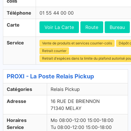
colis
Téléphone
01 55 44 00 00
Carte
Voir La Carte
Route
Bureau
Service
Vente de produits et services courrier-colis
Dépôt c
Retrait courrier
Retrait d'espèces dans la limite du plafond autorisé po
PROXI - La Poste Relais Pickup
Catégories
Relais Pickup
Adresse
16 RUE DE BRIENNON
71340 MELAY
Horaires
Mo 08:00-12:00 15:00-18:00
Service
Tu 08:00-12:00 15:00-18:00