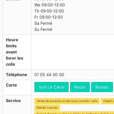
We 09:00-12:00
Th 09:00-12:00
Fr 09:00-12:00
Sa Fermé
Su Fermé
Heure
limite
avant
livrer les
colis
Téléphone
01 55 44 00 00
Carte
Voir La Carte
Route
Bureau
Service
Vente de produits et services courrier-colis
Dépôt c
Retrait courrier