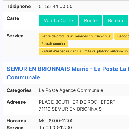
Téléphone
01 55 44 00 00
Carte
Voir La Carte
Route
Bureau
Service
Vente de produits et services courrier-colis
Dépôt c
Retrait courrier
Retrait d'espèces dans la limite du plafond autorisé po
SEMUR EN BRIONNAIS Mairie - La Poste La
Communale
Catégories
La Poste Agence Communale
Adresse
PLACE BOUTHIER DE ROCHEFORT
71110 SEMUR EN BRIONNAIS
Horaires
Mo 09:00-12:00
Service
Tu 09:00-12:00