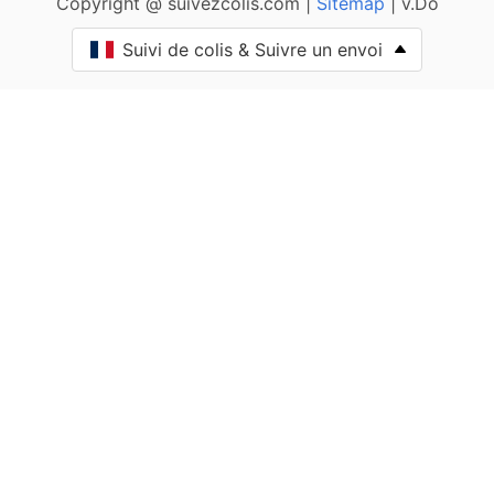
Copyright @ suivezcolis.com |
Sitemap
| v.Do
Anglure-sous-Dun
Suivi de colis & Suivre un envoi
Anost
Antully
Anzy-le-Duc
Artaix
Authumes
Autun
Auxy