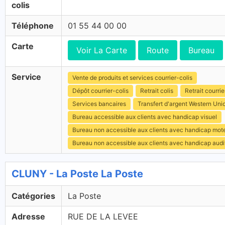
colis
Téléphone
01 55 44 00 00
Carte
Voir La Carte
Route
Bureau
Service
Vente de produits et services courrier-colis
Dépôt courrier-colis
Retrait colis
Retrait courrie
Services bancaires
Transfert d'argent Western Uni
Bureau accessible aux clients avec handicap visuel
Bureau non accessible aux clients avec handicap mot
Bureau non accessible aux clients avec handicap audit
CLUNY - La Poste La Poste
Catégories
La Poste
Adresse
RUE DE LA LEVEE