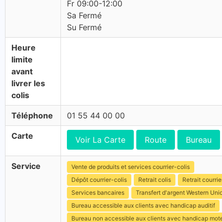
Fr 09:00-12:00
Sa Fermé
Su Fermé
Heure
limite
avant
livrer les
colis
Téléphone
01 55 44 00 00
Carte
Voir La Carte
Route
Bureau
Service
Vente de produits et services courrier-colis
Dépôt courrier-colis
Retrait colis
Retrait courrie
Services bancaires
Transfert d'argent Western Uni
Bureau accessible aux clients avec handicap auditif
Bureau non accessible aux clients avec handicap mot