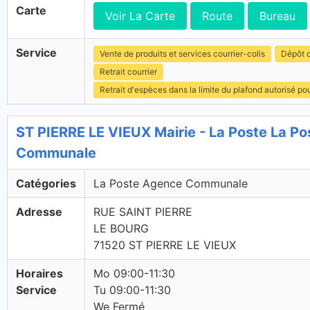
Carte
Voir La Carte
Route
Bureau
Service
Vente de produits et services courrier-colis
Dépôt c
Retrait courrier
Retrait d'espèces dans la limite du plafond autorisé po
ST PIERRE LE VIEUX Mairie - La Poste La P
Communale
Catégories
La Poste Agence Communale
Adresse
RUE SAINT PIERRE
LE BOURG
71520 ST PIERRE LE VIEUX
Horaires
Mo 09:00-11:30
Service
Tu 09:00-11:30
We Fermé