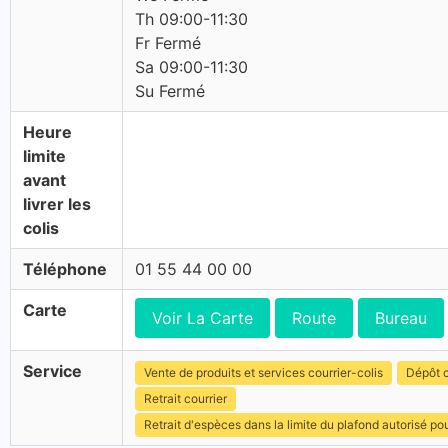
Th 09:00-11:30
Fr Fermé
Sa 09:00-11:30
Su Fermé
Heure
limite
avant
livrer les
colis
Téléphone
01 55 44 00 00
Carte
Voir La Carte
Route
Bureau
Service
Vente de produits et services courrier-colis
Dépôt c
Retrait courrier
Retrait d'espèces dans la limite du plafond autorisé po