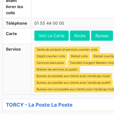
avant
livrer les
colis
Téléphone
01 55 44 00 00
Carte
Voir La Carte
Route
Bureau
Service
Vente de produits et services courrier-colis
Dépôt courrier-colis
Retrait colis
Retrait courrie
Services bancaires
Transfert d'argent Western Uni
Maison de services au public
Bureau accessible aux clients avec handicap visuel
Bureau accessible aux clients avec handicap auditif
Bureau non accessible aux clients avec handicap mot
TORCY - La Poste La Poste