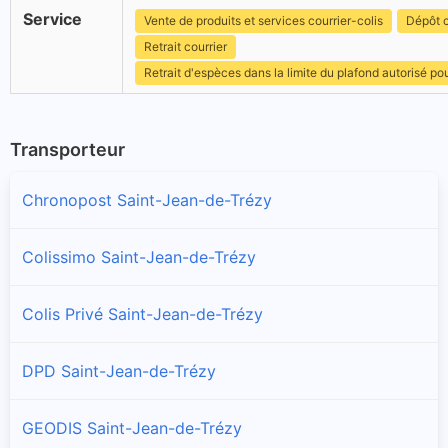
Service
Vente de produits et services courrier-colis
Dépôt c
Retrait courrier
Retrait d'espèces dans la limite du plafond autorisé po
Transporteur
Chronopost Saint-Jean-de-Trézy
Colissimo Saint-Jean-de-Trézy
Colis Privé Saint-Jean-de-Trézy
DPD Saint-Jean-de-Trézy
GEODIS Saint-Jean-de-Trézy