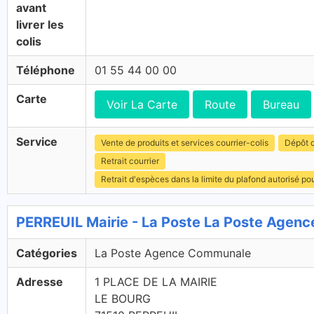
avant
livrer les
colis
Téléphone
01 55 44 00 00
Carte
Voir La Carte
Route
Bureau
Service
Vente de produits et services courrier-colis
Dépôt c
Retrait courrier
Retrait d'espèces dans la limite du plafond autorisé po
PERREUIL Mairie - La Poste La Poste Age
Catégories
La Poste Agence Communale
Adresse
1 PLACE DE LA MAIRIE
LE BOURG