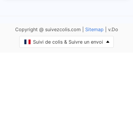
Amanzé
Ameugny
Copyright @ suivezcolis.com |
Sitemap
| v.Do
Anglure-sous-Dun
Suivi de colis & Suivre un envoi
Anost
Antully
Anzy-le-Duc
Artaix
Authumes