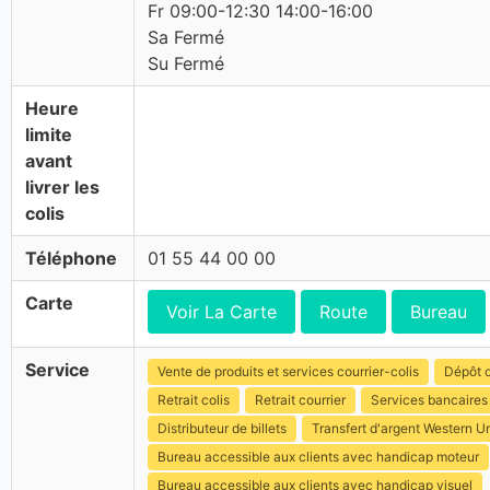
Fr 09:00-12:30 14:00-16:00
Sa Fermé
Su Fermé
Heure
limite
avant
livrer les
colis
Téléphone
01 55 44 00 00
Carte
Voir La Carte
Route
Bureau
Service
Vente de produits et services courrier-colis
Dépôt c
Retrait colis
Retrait courrier
Services bancaires
Distributeur de billets
Transfert d'argent Western U
Bureau accessible aux clients avec handicap moteur
Bureau accessible aux clients avec handicap visuel