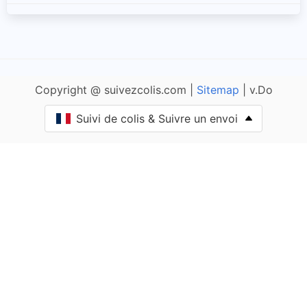
Amanzé
Ameugny
Copyright @ suivezcolis.com |
Sitemap
| v.Do
Anglure-sous-Dun
Suivi de colis & Suivre un envoi
Anost
Antully
Anzy-le-Duc
Artaix
Authumes