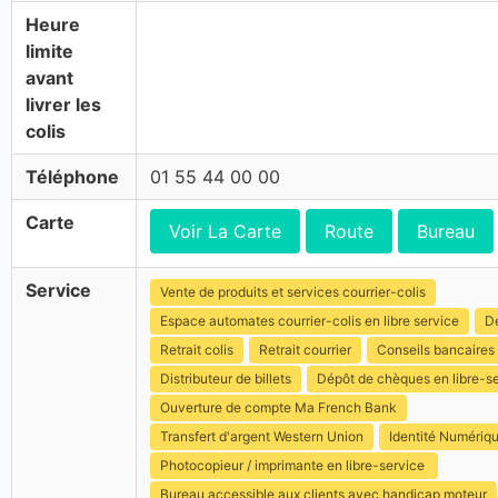
Heure
limite
avant
livrer les
colis
Téléphone
01 55 44 00 00
Carte
Voir La Carte
Route
Bureau
Service
Vente de produits et services courrier-colis
Espace automates courrier-colis en libre service
Dé
Retrait colis
Retrait courrier
Conseils bancaires
Distributeur de billets
Dépôt de chèques en libre-s
Ouverture de compte Ma French Bank
Transfert d'argent Western Union
Identité Numériq
Photocopieur / imprimante en libre-service
Bureau accessible aux clients avec handicap moteur