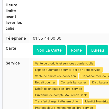
Heure
limite
avant
livrer les
colis
Téléphone
01 55 44 00 00
Carte
Voir La Carte
Route
Bureau
Service
Vente de produits et services courrier-colis
Espace automates courrier-colis en libre service
Vente de timbres de collection
Dépôt courrier-colis
Retrait courrier
Conseils bancaires
Distributeur 
Dépôt de chèques en libre-service
Ouverture de compte Ma French Bank
Transfert d'argent Western Union
Identité Numériq
Photocopieur / imprimante en libre-service