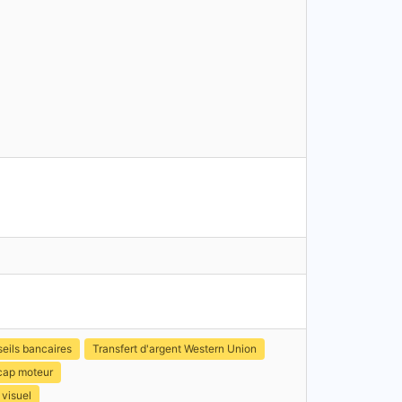
eils bancaires
Transfert d'argent Western Union
icap moteur
 visuel