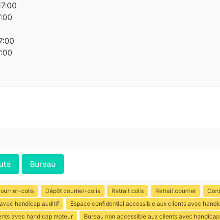
17:00
7:00
7:00
7:00
ute
Bureau
ourrier-colis
Dépôt courrier-colis
Retrait colis
Retrait courrier
Cons
 avec handicap auditif
Espace confidentiel accessible aux clients avec hand
ients avec handicap moteur
Bureau non accessible aux clients avec handicap