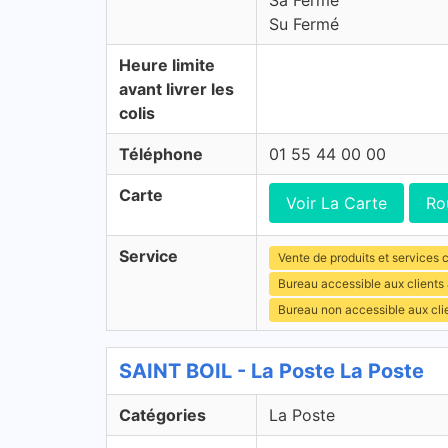
Sa Fermé
Su Fermé
Heure limite
avant livrer les
colis
Téléphone
01 55 44 00 00
Carte
Voir La Carte
Ro
Service
Vente de produits et services c
Bureau accessible aux clients
Bureau non accessible aux cl
SAINT BOIL - La Poste La Poste
Catégories
La Poste