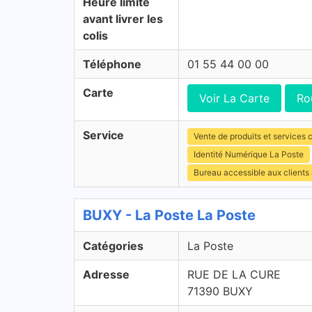
Heure limite
avant livrer les
colis
Téléphone
01 55 44 00 00
Carte
Voir La Carte
Ro
Service
Vente de produits et services c
Identité Numérique La Poste
Bureau accessible aux clients
BUXY - La Poste La Poste
Catégories
La Poste
Adresse
RUE DE LA CURE
71390 BUXY