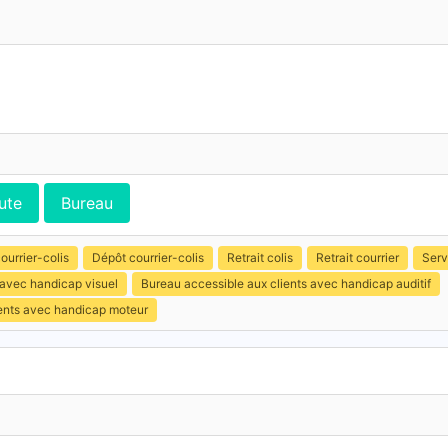
ute
Bureau
ourrier-colis
Dépôt courrier-colis
Retrait colis
Retrait courrier
Serv
 avec handicap visuel
Bureau accessible aux clients avec handicap auditif
ients avec handicap moteur