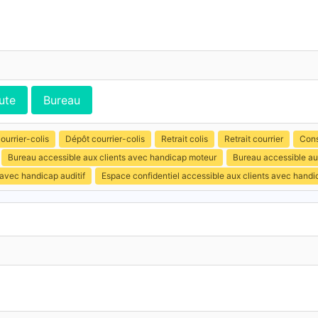
ute
Bureau
ourrier-colis
Dépôt courrier-colis
Retrait colis
Retrait courrier
Cons
Bureau accessible aux clients avec handicap moteur
Bureau accessible au
 avec handicap auditif
Espace confidentiel accessible aux clients avec hand