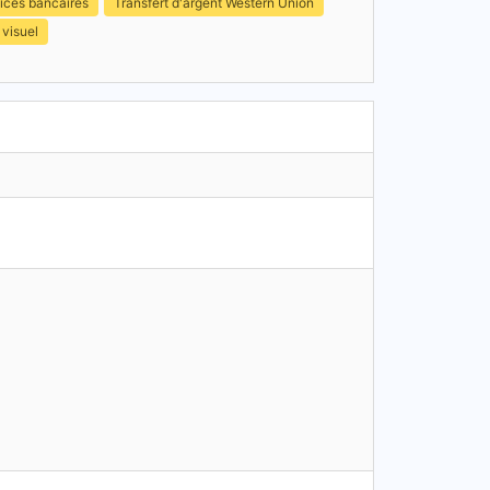
ices bancaires
Transfert d'argent Western Union
 visuel