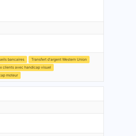
eils bancaires
Transfert d'argent Western Union
x clients avec handicap visuel
icap moteur