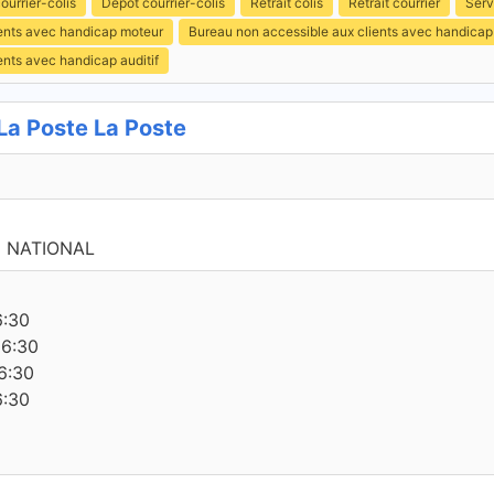
ourrier-colis
Dépôt courrier-colis
Retrait colis
Retrait courrier
Serv
ients avec handicap moteur
Bureau non accessible aux clients avec handicap
ents avec handicap auditif
a Poste La Poste
E NATIONAL
6:30
16:30
6:30
6:30