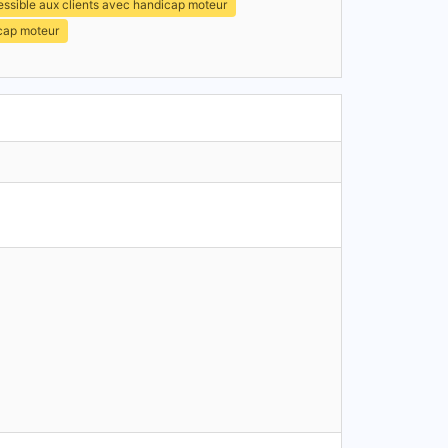
ssible aux clients avec handicap moteur
icap moteur