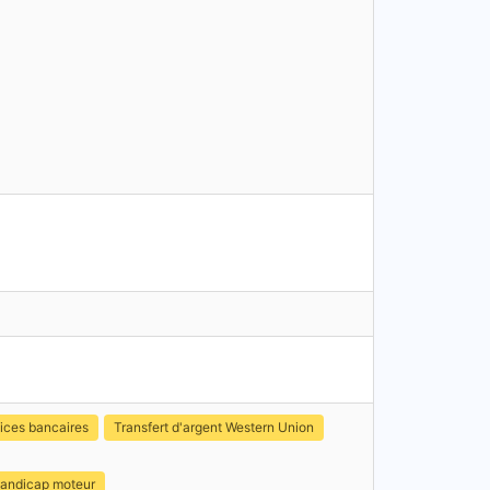
ices bancaires
Transfert d'argent Western Union
handicap moteur