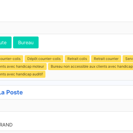
ute
Bureau
ourrier-colis
Dépôt courrier-colis
Retrait colis
Retrait courrier
Serv
ients avec handicap moteur
Bureau non accessible aux clients avec handicap
ents avec handicap auditif
La Poste
GRAND