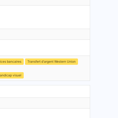
ices bancaires
Transfert d'argent Western Union
handicap visuel