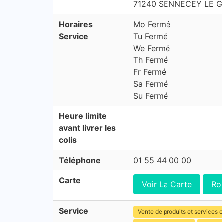
71240 SENNECEY LE 
Horaires
Mo Fermé
Service
Tu Fermé
We Fermé
Th Fermé
Fr Fermé
Sa Fermé
Su Fermé
Heure limite
avant livrer les
colis
Téléphone
01 55 44 00 00
Carte
Voir La Carte
Ro
Service
Vente de produits et services c