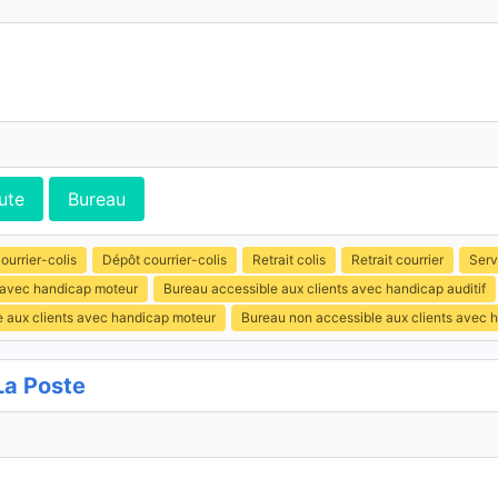
ute
Bureau
ourrier-colis
Dépôt courrier-colis
Retrait colis
Retrait courrier
Serv
s avec handicap moteur
Bureau accessible aux clients avec handicap auditif
e aux clients avec handicap moteur
Bureau non accessible aux clients avec 
La Poste