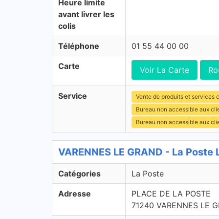
Heure limite
avant livrer les
colis
Téléphone
01 55 44 00 00
Carte
Voir La Carte
Ro
Service
Vente de produits et services c
Bureau non accessible aux cl
Bureau non accessible aux cli
VARENNES LE GRAND - La Poste 
Catégories
La Poste
Adresse
PLACE DE LA POSTE
71240 VARENNES LE 