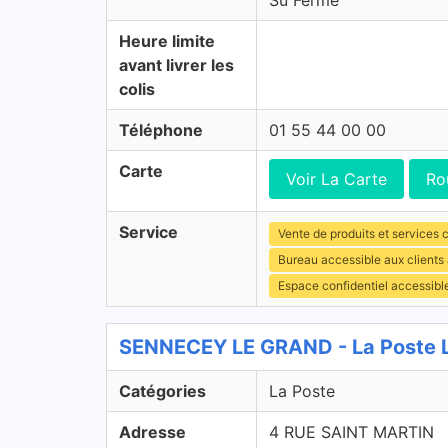
Su Fermé
Heure limite
avant livrer les
colis
Téléphone
01 55 44 00 00
Carte
Voir La Carte
Ro
Service
Vente de produits et services c
Bureau accessible aux client
Espace confidentiel accessibl
SENNECEY LE GRAND - La Poste 
Catégories
La Poste
Adresse
4 RUE SAINT MARTIN