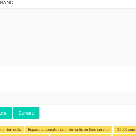
GRAND
ute
Bureau
ourrier-colis
Espace automates courrier-colis en libre service
Dépôt courr