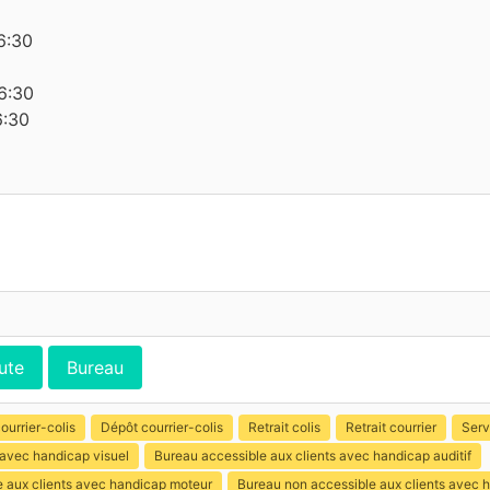
6:30
6:30
6:30
ute
Bureau
ourrier-colis
Dépôt courrier-colis
Retrait colis
Retrait courrier
Serv
 avec handicap visuel
Bureau accessible aux clients avec handicap auditif
e aux clients avec handicap moteur
Bureau non accessible aux clients avec 