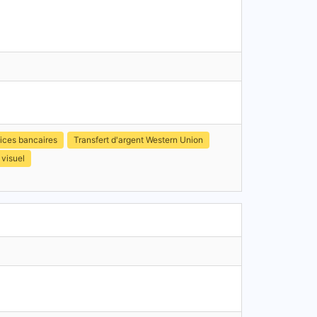
ices bancaires
Transfert d'argent Western Union
 visuel