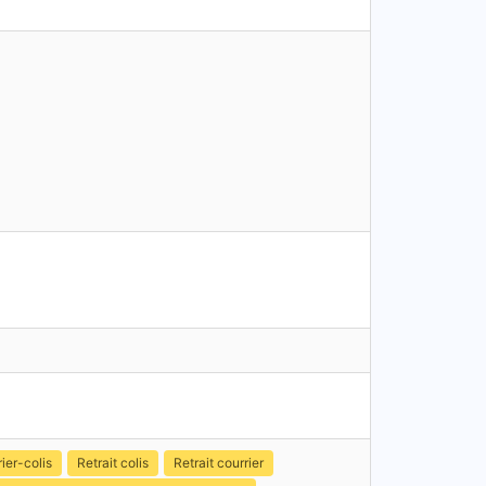
ier-colis
Retrait colis
Retrait courrier