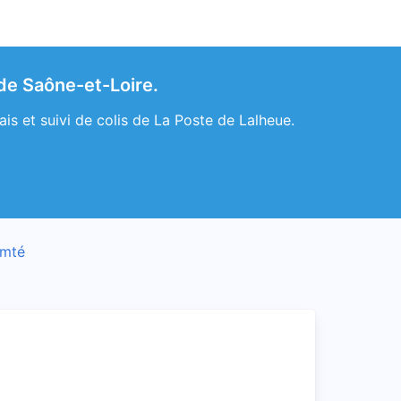
 de Saône-et-Loire.
is et suivi de colis de La Poste de Lalheue.
omté