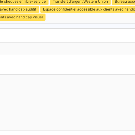
e chèques en libre-service
Transfert d'argent Western Union
Bureau acce
 avec handicap auditif
Espace confidentiel accessible aux clients avec hand
ents avec handicap visuel