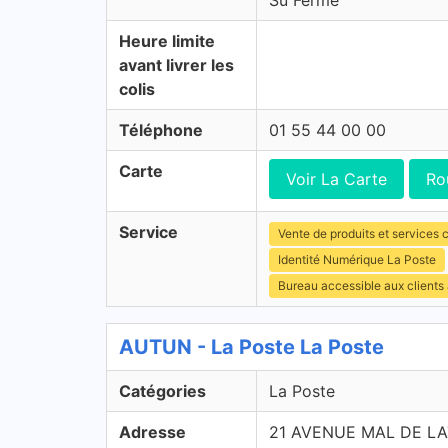
Su Fermé
Heure limite
avant livrer les
colis
Téléphone
01 55 44 00 00
Carte
Voir La Carte
Ro
Service
Vente de produits et services c
Identité Numérique La Poste
Bureau accessible aux clients
AUTUN - La Poste La Poste
Catégories
La Poste
Adresse
21 AVENUE MAL DE LA