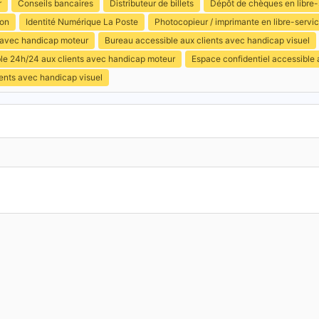
r
Conseils bancaires
Distributeur de billets
Dépôt de chèques en libre-
ion
Identité Numérique La Poste
Photocopieur / imprimante en libre-servi
s avec handicap moteur
Bureau accessible aux clients avec handicap visuel
ible 24h/24 aux clients avec handicap moteur
Espace confidentiel accessible
ents avec handicap visuel