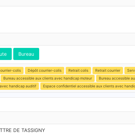
ute
Bureau
ourrier-colis
Dépôt courrier-colis
Retrait colis
Retrait courrier
Serv
Bureau accessible aux clients avec handicap moteur
Bureau accessible au
 avec handicap auditif
Espace confidentiel accessible aux clients avec hand
TTRE DE TASSIGNY