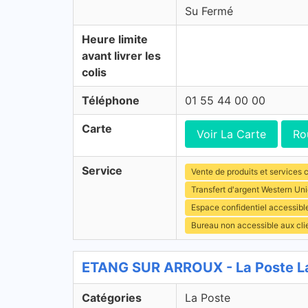
Su Fermé
Heure limite
avant livrer les
colis
Téléphone
01 55 44 00 00
Carte
Voir La Carte
Ro
Service
Vente de produits et services c
Transfert d'argent Western Un
Espace confidentiel accessibl
Bureau non accessible aux cli
ETANG SUR ARROUX - La Poste L
Catégories
La Poste