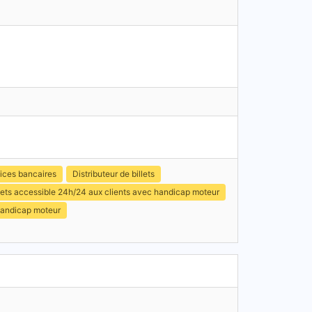
ices bancaires
Distributeur de billets
illets accessible 24h/24 aux clients avec handicap moteur
handicap moteur