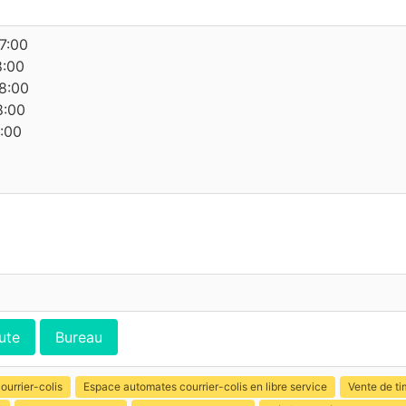
7:00
8:00
8:00
8:00
8:00
ute
Bureau
ourrier-colis
Espace automates courrier-colis en libre service
Vente de ti