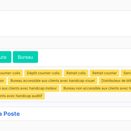
ute
Bureau
ourrier-colis
Dépôt courrier-colis
Retrait colis
Retrait courrier
Serv
ion
Bureau accessible aux clients avec handicap visuel
Distributeur de b
e aux clients avec handicap moteur
Bureau non accessible aux clients avec 
ents avec handicap auditif
a Poste