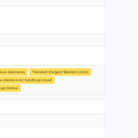
ices bancaires
Transfert d'argent Western Union
x clients avec handicap visuel
icap moteur